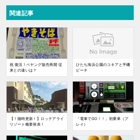
関連記事
祝 復活！ペヤング販売再開 従
ひたち海浜公園のコキアと平磯
来との違いは？
ビーチ
【！随時更新！】ロッテアライ
「電車でGO！！」初乗車（プ
リゾート概要発表！
レイ）