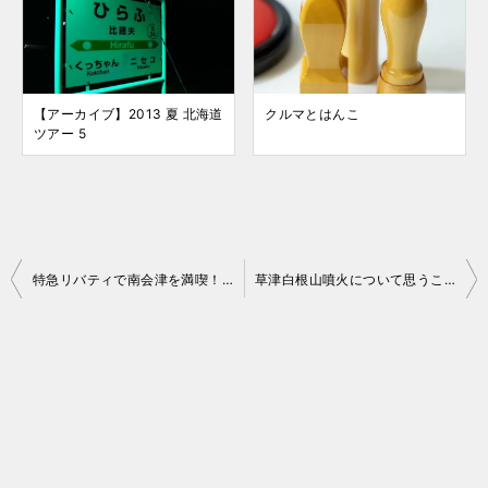
【アーカイブ】2013 夏 北海道
クルマとはんこ
ツアー 5
投
特急リバティで南会津を満喫！オトクなプランご紹介 2017-18
草津白根山噴火について思うこと
稿
ナ
ビ
ゲ
ー
シ