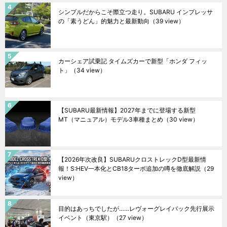
シンプルだからこそ際立つ走り。SUBARU インプレッサ
の「素うどん」的魅力と最新動向
（39 view）
カーシェア試乗記 タイムズカーで新型「ホンダ フィッ
ト」
（34 view）
【SUBARU最新情報】2027年までに登場する新型
MT（マニュアル）モデル3車種まとめ
（30 view）
【2026年次改良】SUBARUクロストレックD型最新情
報！S:HEV一本化とCB18ターボ追加の噂を徹底解説
（29
view）
目的はあっちでしたが……レヴォーグレイバック先行展示
イベント（東京駅）
（27 view）