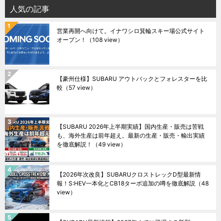
人気の記事
営業再開へ向けて。イナワシロ箕輪スキー場公式サイト
オープン！
（108 view）
【豪州仕様】SUBARU アウトバックとフォレスターを比
較
（57 view）
【SUBARU 2026年上半期実績】国内生産・販売は苦戦
も、海外生産は前年超え。最新の生産・販売・輸出実績
を徹底解説！
（49 view）
【2026年次改良】SUBARUクロストレックD型最新情
報！S:HEV一本化とCB18ターボ追加の噂を徹底解説
（48
view）