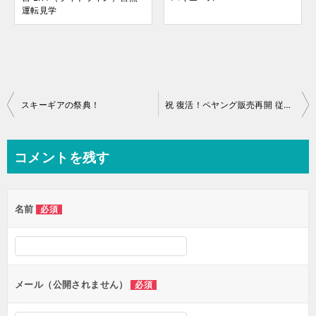
運転見学
投
スキーギアの祭典！
祝 復活！ペヤング販売再開 従来との違いは？
稿
ナ
コメントを残す
ビ
ゲ
名前
必須
ー
シ
ョ
ン
メール（公開されません）
必須