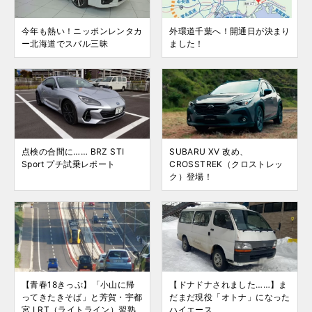
今年も熱い！ニッポンレンタカ
外環道千葉へ！開通日が決まり
ー北海道でスバル三昧
ました！
点検の合間に…… BRZ STI
SUBARU XV 改め、
Sport プチ試乗レポート
CROSSTREK（クロストレッ
ク）登場！
【青春18きっぷ】「小山に帰
【ドナドナされました……】ま
ってきたきそば」と芳賀・宇都
だまだ現役「オトナ」になった
宮 LRT（ライトライン）習熟
ハイエース