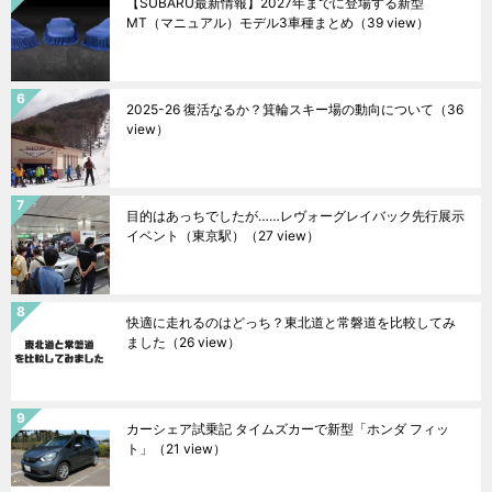
【SUBARU最新情報】2027年までに登場する新型
MT（マニュアル）モデル3車種まとめ
（39 view）
2025-26 復活なるか？箕輪スキー場の動向について
（36
view）
目的はあっちでしたが……レヴォーグレイバック先行展示
イベント（東京駅）
（27 view）
快適に走れるのはどっち？東北道と常磐道を比較してみ
ました
（26 view）
カーシェア試乗記 タイムズカーで新型「ホンダ フィッ
ト」
（21 view）