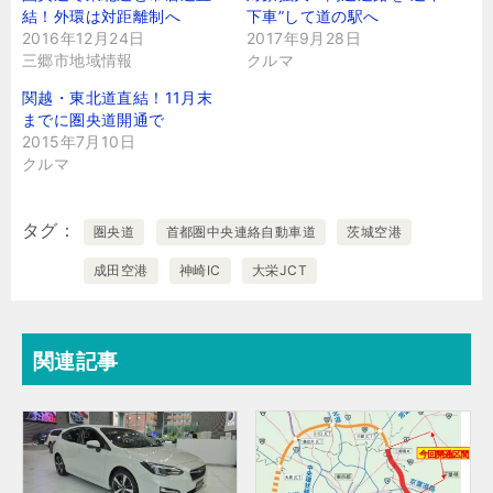
結！外環は対距離制へ
下車”して道の駅へ
2016年12月24日
2017年9月28日
三郷市地域情報
クルマ
関越・東北道直結！11月末
までに圏央道開通で
2015年7月10日
クルマ
タグ
圏央道
首都圏中央連絡自動車道
茨城空港
成田空港
神崎IC
大栄JCT
関連記事