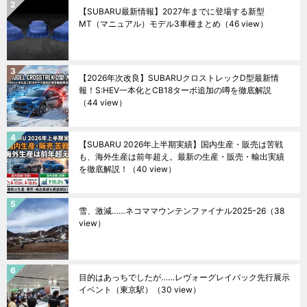
【SUBARU最新情報】2027年までに登場する新型
MT（マニュアル）モデル3車種まとめ
（46 view）
【2026年次改良】SUBARUクロストレックD型最新情
報！S:HEV一本化とCB18ターボ追加の噂を徹底解説
（44 view）
【SUBARU 2026年上半期実績】国内生産・販売は苦戦
も、海外生産は前年超え。最新の生産・販売・輸出実績
を徹底解説！
（40 view）
雪、激減……ネコママウンテンファイナル2025ｰ26
（38
view）
目的はあっちでしたが……レヴォーグレイバック先行展示
イベント（東京駅）
（30 view）