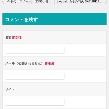
投
今冬の「スノーパル 2355」使用車両は？2017-18
いなわしろ冬の花火 SATURDAY NIGHT FIRE 開催！2018
稿
ナ
コメントを残す
ビ
ゲ
名前
必須
ー
シ
ョ
ン
メール（公開されません）
必須
サイト