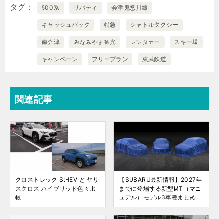
タグ
500系
リバティ
会津鬼怒川線
キャッシュバック
特急
シャトルタクシー
南会津
みなみやま観光
レンタカー
スキー場
キャンペーン
フリープラン
東武鉄道
関連記事
クロストレック S:HEV と ヤリ
【SUBARU最新情報】2027年
スクロス ハイブリッド色々比
までに登場する新型MT（マニ
較
ュアル）モデル3車種まとめ