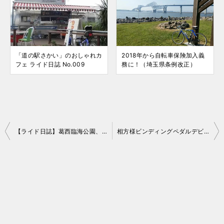
「道の駅さかい」のおしゃれカ
2018年から自転車保険加入義
フェ ライド日誌 No.009
務に！（埼玉県条例改正）
投
【ライド日誌】葛西臨海公園、若洲海浜公園とゲートブリッジ色んな乗り物も
相方様ビンディングペダルデビュー
稿
ナ
ビ
ゲ
ー