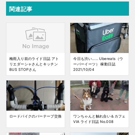
関連記事
梅雨入り前のライド日誌 アト
今日も渋い…… Ubereats（ウ
リエダーシャさんとキッチン
ーバーイーツ） 稼動日誌
BUS STOPさん
2021/10/04
ロードバイクのバーテープ交換
ワンちゃんと触れ合い＆カフェ
VIA ライド日誌 No.008