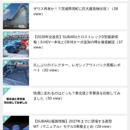
ザウス再来か！？茨城県境町に巨大建造物出現！
（38
view）
【2026年次改良】SUBARUクロストレックD型最新情
報！S:HEV一本化とCB18ターボ追加の噂を徹底解説
（37
view）
久しぶりのイレクター。レガシィアウトバック搭載レポ
ート
（30 view）
快適に走れるのはどっち？東北道と常磐道を比較してみ
ました
（30 view）
【SUBARU最新情報】2027年までに登場する新型
MT（マニュアル）モデル3車種まとめ
（29 view）