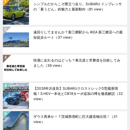
シンプルだからこそ際立つ走り。SUBARU インプレッサ
の「素うどん」的魅力と最新動向
（81 view）
遠回りしてませんか？新三郷駅から IKEA 新三郷店への最
短徒歩ルート
（37 view）
快適に走れるのはどっち？東北道と常磐道を比較してみ
ました
（36 view）
【2026年次改良】SUBARUクロストレックD型最新情
報！S:HEV一本化とCB18ターボ追加の噂を徹底解説
（32
view）
ザウス再来か！？茨城県境町に巨大建造物出現！
（31
view）