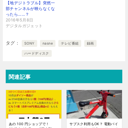
【地デジトラブル】突然一
部チャンネルが映らなくな
ったら……？
2016年5月8日
デジタルガジェット
タグ
SONY
nasne
テレビ番組
録画
ハードディスク
関連記事
あの 100 円ショップで！
サブスク利用もOK？ 電動バイ