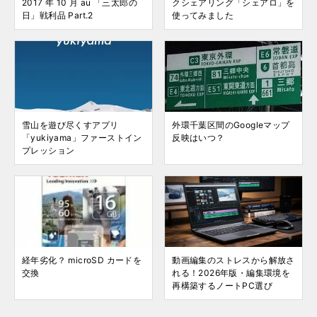
2017 年 10 月 au 「三太郎の
クシェアリング「シェアロ」を
日」戦利品 Part.2
使ってみました
雪山を遊び尽くすアプリ
外環千葉区間のGoogleマップ
「yukiyama」ファーストイン
反映はいつ？
プレッション
経年劣化？ microSD カードを
動画編集のストレスから解放さ
交換
れる！2026年版・編集環境を
再構築するノートPC選び