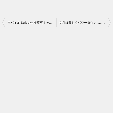
投
モバイル Suica 仕様変更？その他オトクなお話
９月は激しくパワーダウン…… au の「三太郎の日」
稿
ナ
ビ
ゲ
ー
シ
ョ
ン