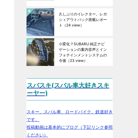
久しぶりのイレクター。レガ
シィアウトバック搭載レポー
ト
（24 view）
小変化？SUBARU 純正ナビ
ゲーションの案内音声とイン
フォテインメントシステムの
今後
（23 view）
スバスキ(スバル車大好きスキ
ーヤー)
スキー、スバル車、ロードバイク、鉄道好き
です。
投稿動画は基本的にブログ（下記リンク参照
ください）