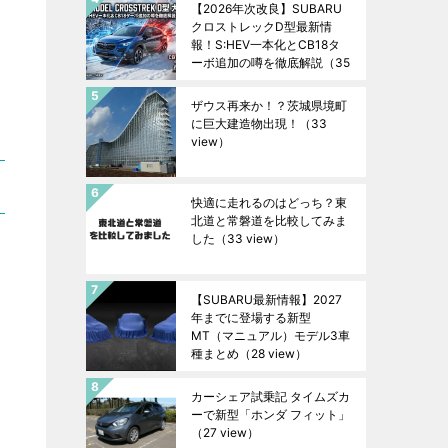
【2026年次改良】SUBARU
クロストレックD型最新情
報！S:HEV一本化とCB18タ
ーボ追加の噂を徹底解説
（35
view）
ザウス再来か！？茨城県境町
に巨大建造物出現！
（33
view）
快適に走れるのはどっち？東
北道と常磐道を比較してみま
した
（33 view）
【SUBARU最新情報】2027
年までに登場する新型
MT（マニュアル）モデル3車
種まとめ
（28 view）
カーシェア試乗記 タイムズカ
ーで新型「ホンダ フィット」
（27 view）