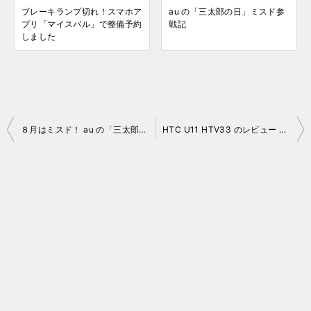
ブレーキランプ切れ！スマホア
au の「三太郎の日」ミスド参
プリ「マイスバル」で整備予約
戦記
しました
投
８月はミスド！ au の「三太郎の日」
HTC U11 HTV33 のレビュー （カメラ編：夜間撮影）
稿
ナ
ビ
ゲ
ー
シ
ョ
ン