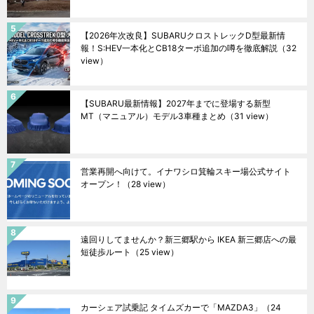
【2026年次改良】SUBARUクロストレックD型最新情
報！S:HEV一本化とCB18ターボ追加の噂を徹底解説
（32
view）
【SUBARU最新情報】2027年までに登場する新型
MT（マニュアル）モデル3車種まとめ
（31 view）
営業再開へ向けて。イナワシロ箕輪スキー場公式サイト
オープン！
（28 view）
遠回りしてませんか？新三郷駅から IKEA 新三郷店への最
短徒歩ルート
（25 view）
カーシェア試乗記 タイムズカーで「MAZDA3」
（24