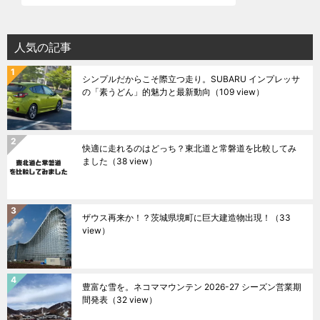
人気の記事
シンプルだからこそ際立つ走り。SUBARU インプレッサ
の「素うどん」的魅力と最新動向
（109 view）
快適に走れるのはどっち？東北道と常磐道を比較してみ
ました
（38 view）
ザウス再来か！？茨城県境町に巨大建造物出現！
（33
view）
豊富な雪を。ネコママウンテン 2026-27 シーズン営業期
間発表
（32 view）