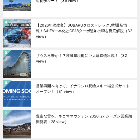
短徒歩ルート
（35 view）
【2026年次改良】SUBARUクロストレックD型最新情
報！S:HEV一本化とCB18ターボ追加の噂を徹底解説
（32
view）
ザウス再来か！？茨城県境町に巨大建造物出現！
（32
view）
営業再開へ向けて。イナワシロ箕輪スキー場公式サイト
オープン！
（31 view）
豊富な雪を。ネコママウンテン 2026-27 シーズン営業期
間発表
（28 view）