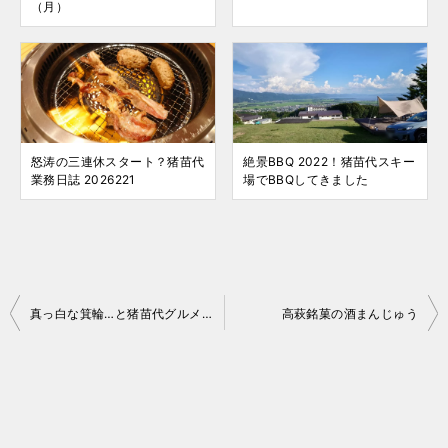
（月）
怒涛の三連休スタート？猪苗代
絶景BBQ 2022！猪苗代スキー
業務日誌 2026221
場でBBQしてきました
投
真っ白な箕輪…と猪苗代グルメ 16-17 No.003
高萩銘菓の酒まんじゅう
稿
ナ
ビ
ゲ