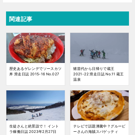
関連記事
歴史あるゲレンデでソースカツ
猪苗代から日帰りで蔵王
丼 滑走日誌 2015-16 No.027
2021-22 滑走日誌 No.11 蔵王
温泉
生徒さんと絶景詣で！ イント
テレビで話題沸騰中？グルービ
ラ稼働日誌 2023年2月27日
ーさんの海賊スパゲッティ