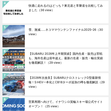
快適に走れるのはどっち？東北道と常磐道を比較してみ
ました
（36 view）
雪、激減……ネコママウンテンファイナル2025ｰ26
（30
view）
【SUBARU 2026年上半期実績】国内生産・販売は苦戦
も、海外生産は前年超え。最新の生産・販売・輸出実績
を徹底解説！
（29 view）
【2026年次改良】SUBARUクロストレックD型最新情
報！S:HEV一本化とCB18ターボ追加の噂を徹底解説
（29
view）
営業再開へ向けて。イナワシロ箕輪スキー場公式サイト
オープン！
（25 view）