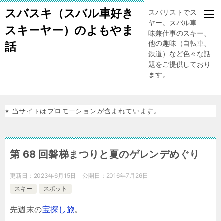
スバスキ（スバル車好き
スバリストでスキー
ヤー。スバル車、趣
スキーヤー）のよもやま
味兼仕事のスキー、
他の趣味（自転車、
話
鉄道）など色々な話
題をご提供しており
ます。
※ 当サイトはプロモーションが含まれています。
第 68 回磐梯まつりと夏のゲレンデめぐり
更新日：
2023年6月15日
公開日：
2016年7月26日
スキー
スポット
先週末の
宝探し旅
。