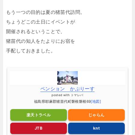
もう一つの目的は夏の猪苗代訪問。
ちょうどこの土日にイベントが
開催されるということで、
猪苗代の知人をたよりにお宿を
手配しておきました。
ペンション かぷりーす
posted with
トマレバ
福島県耶麻郡猪苗代町磐根磐根69
[地図]
楽天トラベル
じゃらん
JTB
knt