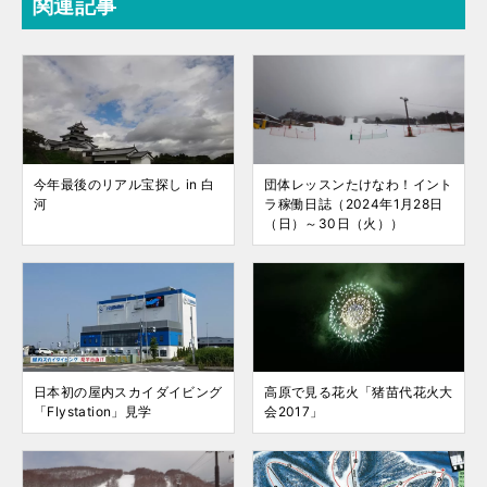
関連記事
今年最後のリアル宝探し in 白
団体レッスンたけなわ！イント
河
ラ稼働日誌（2024年1月28日
（日）～30日（火））
日本初の屋内スカイダイビング
高原で見る花火「猪苗代花火大
「Flystation」見学
会2017」