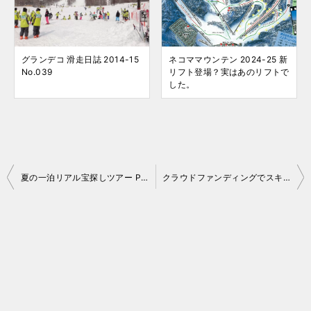
グランデコ 滑走日誌 2014-15
ネコママウンテン 2024-25 新
No.039
リフト登場？実はあのリフトで
した。
投
夏の一泊リアル宝探しツアー Part.2 No.25-28
クラウドファンディングでスキー場施設復活なるか
稿
ナ
ビ
ゲ
ー
シ