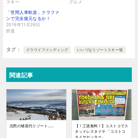
スキー
グルメ
「笠間人車軌道」クラファ
ンで完全復元なるか！
2018年11月26日
鉄道
タグ
クラウドファンディング
いいづなリゾートスキー場
関連記事
沈黙の猪苗代リゾート……
【！工賃無料！】コストコでス
タッドレスタイヤ 「コストコ
タイヤセンター」