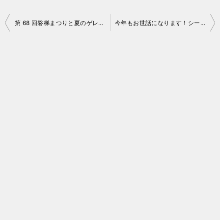
投
第 68 回磐梯まつりと夏のゲレンデめぐり
今年もお世話になります！シーズン券「福島５」
稿
ナ
ビ
ゲ
ー
シ
ョ
ン