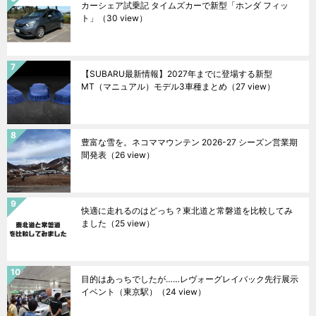
カーシェア試乗記 タイムズカーで新型「ホンダ フィッ
ト」
（30 view）
【SUBARU最新情報】2027年までに登場する新型
MT（マニュアル）モデル3車種まとめ
（27 view）
豊富な雪を。ネコママウンテン 2026-27 シーズン営業期
間発表
（26 view）
快適に走れるのはどっち？東北道と常磐道を比較してみ
ました
（25 view）
目的はあっちでしたが……レヴォーグレイバック先行展示
イベント（東京駅）
（24 view）