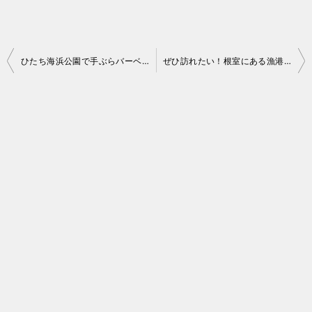
投
ひたち海浜公園で手ぶらバーベキュー！
ぜひ訪れたい！根室にある漁港そばカニづくし食堂
稿
ナ
ビ
ゲ
ー
シ
ョ
ン