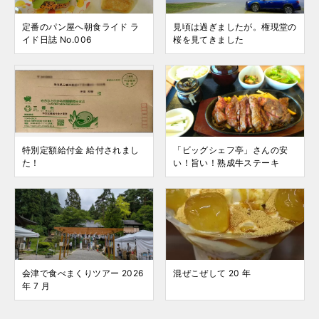
定番のパン屋へ朝食ライド ラ
見頃は過ぎましたが。権現堂の
イド日誌 No.006
桜を見てきました
特別定額給付金 給付されまし
「ビッグシェフ亭」さんの安
た！
い！旨い！熟成牛ステーキ
会津で食べまくりツアー 2026
混ぜこぜして 20 年
年 7 月