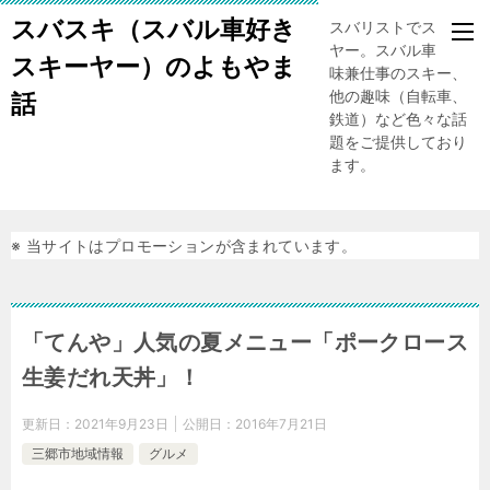
スバスキ（スバル車好き
スバリストでスキー
ヤー。スバル車、趣
スキーヤー）のよもやま
味兼仕事のスキー、
他の趣味（自転車、
話
鉄道）など色々な話
題をご提供しており
ます。
※ 当サイトはプロモーションが含まれています。
「てんや」人気の夏メニュー「ポークロース
生姜だれ天丼」！
更新日：
2021年9月23日
公開日：
2016年7月21日
三郷市地域情報
グルメ