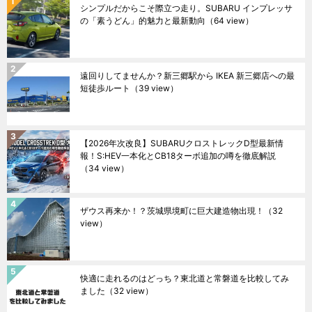
シンプルだからこそ際立つ走り。SUBARU インプレッサ
の「素うどん」的魅力と最新動向
（64 view）
遠回りしてませんか？新三郷駅から IKEA 新三郷店への最
短徒歩ルート
（39 view）
【2026年次改良】SUBARUクロストレックD型最新情
報！S:HEV一本化とCB18ターボ追加の噂を徹底解説
（34 view）
ザウス再来か！？茨城県境町に巨大建造物出現！
（32
view）
快適に走れるのはどっち？東北道と常磐道を比較してみ
ました
（32 view）