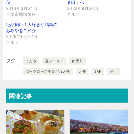
茂」
ま田」へ
2016年3月24日
2022年8月26日
三郷市地域情報
グルメ
絶品揃い！大好きな福島の
おみやをご紹介
2026年6月22日
グルメ
タグ
てんや
夏メニュー
肉天丼
ポークロース生姜だれ天丼
天丼
JAF
割引
関連記事