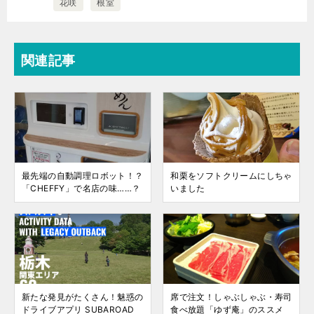
花咲
根室
関連記事
最先端の自動調理ロボット！？
和栗をソフトクリームにしちゃ
「CHEFFY」で名店の味……？
いました
新たな発見がたくさん！魅惑の
席で注文！しゃぶしゃぶ・寿司
ドライブアプリ SUBAROAD
食べ放題「ゆず庵」のススメ