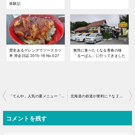
体験記
歴史あるゲレンデでソースカツ
無性に食べたくなる青春の味
丼 滑走日誌 2015-16 No.027
「るーぱん」に行ってきました
投
「てんや」人気の夏メニュー「ポークロース生姜だれ天丼」！
北海道の鉄道が便利に？な 2 つの話題
稿
ナ
コメントを残す
ビ
ゲ