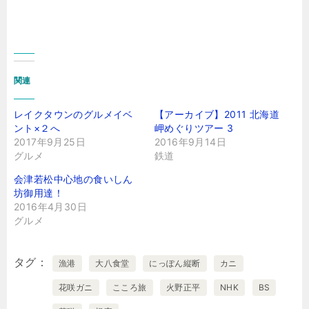
関連
レイクタウンのグルメイベ
【アーカイブ】2011 北海道
ント×２へ
岬めぐりツアー 3
2017年9月25日
2016年9月14日
グルメ
鉄道
会津若松中心地の食いしん
坊御用達！
2016年4月30日
グルメ
タグ
漁港
大八食堂
にっぽん縦断
カニ
花咲ガニ
こころ旅
火野正平
NHK
BS