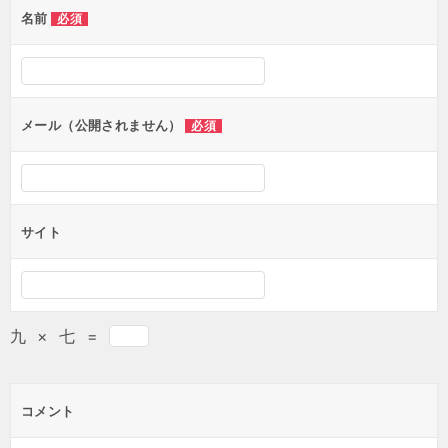
名前
必須
ー
シ
ョ
ン
メール（公開されません）
必須
サイト
九
×
七
=
コメント