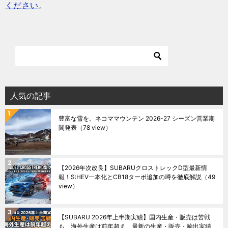
ください
。
人気の記事
豊富な雪を。ネコママウンテン 2026-27 シーズン営業期
間発表
（78 view）
【2026年次改良】SUBARUクロストレックD型最新情
報！S:HEV一本化とCB18ターボ追加の噂を徹底解説
（49
view）
【SUBARU 2026年上半期実績】国内生産・販売は苦戦
も、海外生産は前年超え。最新の生産・販売・輸出実績