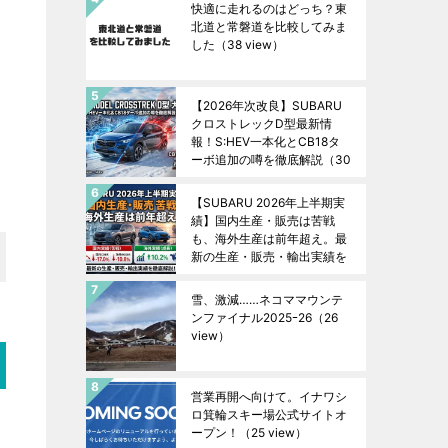
快適に走れるのはどっち？東
北道と常磐道を比較してみま
した
（38 view）
【2026年次改良】SUBARU
クロストレックD型最新情
報！S:HEV一本化とCB18タ
ーボ追加の噂を徹底解説
（30
view）
【SUBARU 2026年上半期実
績】国内生産・販売は苦戦
も、海外生産は前年超え。最
新の生産・販売・輸出実績を
徹底解説！
（27 view）
雪、激減……ネコママウンテ
ンファイナル2025ｰ26
（26
view）
営業再開へ向けて。イナワシ
ロ箕輪スキー場公式サイトオ
ープン！
（25 view）