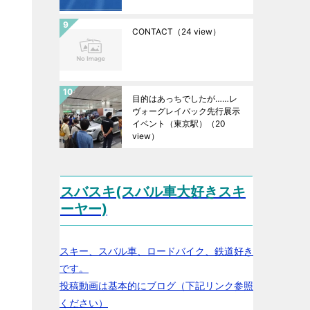
CONTACT
（24 view）
目的はあっちでしたが……レ
ヴォーグレイバック先行展示
イベント（東京駅）
（20
view）
スバスキ(スバル車大好きスキ
ーヤー)
スキー、スバル車、ロードバイク、鉄道好き
です。
投稿動画は基本的にブログ（下記リンク参照
ください）