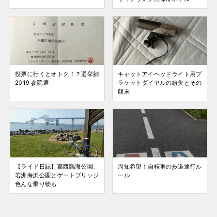
投票に行くとオトク！？選挙割
キャットアイヘッドライト用ブ
2019 参院選
ラケットダイヤルの紛失とその
顛末
【ライド日誌】葛西臨海公園、
周知希望！自転車の歩道通行ル
若洲海浜公園とゲートブリッジ
ール
色んな乗り物も