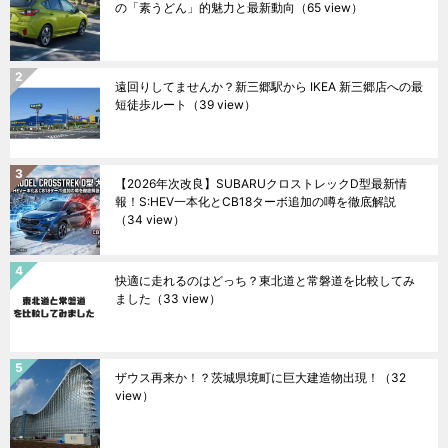
の「素うどん」的魅力と最新動向
（65 view）
遠回りしてませんか？新三郷駅から IKEA 新三郷店への最
短徒歩ルート
（39 view）
【2026年次改良】SUBARUクロストレックD型最新情
報！S:HEV一本化とCB18ターボ追加の噂を徹底解説
（34 view）
快適に走れるのはどっち？東北道と常磐道を比較してみ
ました
（33 view）
ザウス再来か！？茨城県境町に巨大建造物出現！
（32
view）