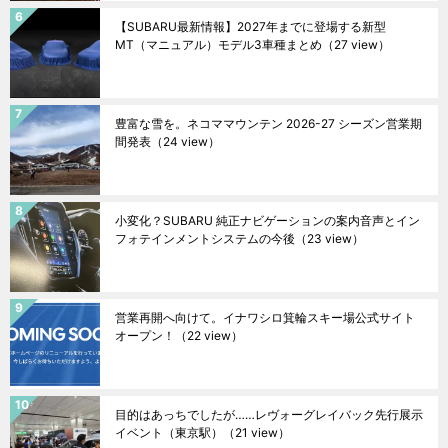
【SUBARU最新情報】2027年までに登場する新型
MT（マニュアル）モデル3車種まとめ
（27 view）
豊富な雪を。ネコママウンテン 2026-27 シーズン営業期
間発表
（24 view）
小変化？SUBARU 純正ナビゲーションの案内音声とイン
フォテインメントシステムの今後
（23 view）
営業再開へ向けて。イナワシロ箕輪スキー場公式サイト
オープン！
（22 view）
目的はあっちでしたが……レヴォーグレイバック先行展示
イベント（東京駅）
（21 view）