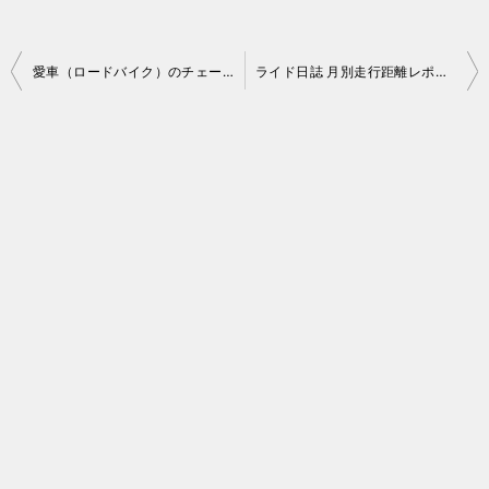
投
愛車（ロードバイク）のチェーン交換を実施！
ライド日誌 月別走行距離レポート（2017年10月）
稿
ナ
ビ
ゲ
ー
シ
ョ
ン