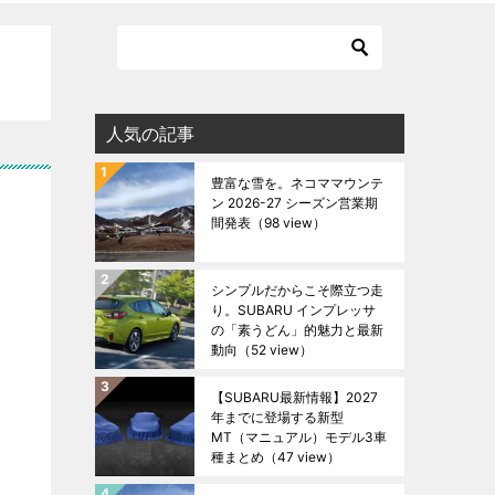
人気の記事
豊富な雪を。ネコママウンテ
ン 2026-27 シーズン営業期
間発表
（98 view）
シンプルだからこそ際立つ走
り。SUBARU インプレッサ
の「素うどん」的魅力と最新
動向
（52 view）
【SUBARU最新情報】2027
年までに登場する新型
MT（マニュアル）モデル3車
種まとめ
（47 view）