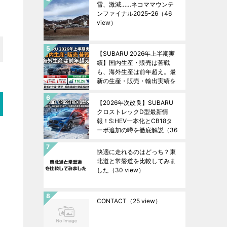
雪、激減……ネコママウンテ
ンファイナル2025ｰ26
（46
view）
【SUBARU 2026年上半期実
績】国内生産・販売は苦戦
も、海外生産は前年超え。最
新の生産・販売・輸出実績を
徹底解説！
（37 view）
【2026年次改良】SUBARU
クロストレックD型最新情
報！S:HEV一本化とCB18タ
ーボ追加の噂を徹底解説
（36
view）
快適に走れるのはどっち？東
北道と常磐道を比較してみま
した
（30 view）
CONTACT
（25 view）