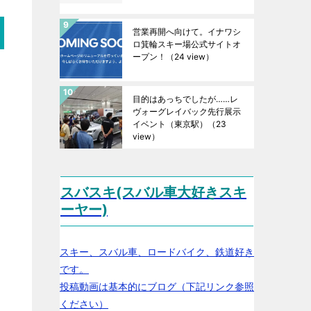
営業再開へ向けて。イナワシ
ロ箕輪スキー場公式サイトオ
ープン！
（24 view）
目的はあっちでしたが……レ
ヴォーグレイバック先行展示
イベント（東京駅）
（23
view）
スバスキ(スバル車大好きスキ
ーヤー)
スキー、スバル車、ロードバイク、鉄道好き
です。
投稿動画は基本的にブログ（下記リンク参照
ください）