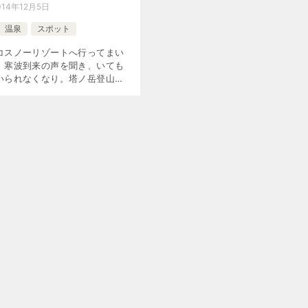
014年12月5日
温泉
スポット
コスノーリゾートへ行ってまい
。寒波到来の声を聞き、いても
いられなくなり。塔ノ岳登山の
残っていたのですが… オール下
週は朝のラッシュにハマったので
1 時間早めて、4 時過 […]