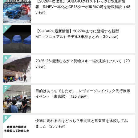
【2026年次改良】SUBARUクロストレックD型最新情
報！S:HEV一本化とCB18ターボ追加の噂を徹底解説
（48
view）
【SUBARU最新情報】2027年までに登場する新型
MT（マニュアル）モデル3車種まとめ
（39 view）
2025-26 復活なるか？箕輪スキー場の動向について
（29
view）
目的はあっちでしたが……レヴォーグレイバック先行展示
イベント（東京駅）
（25 view）
快適に走れるのはどっち？東北道と常磐道を比較してみ
ました
（25 view）