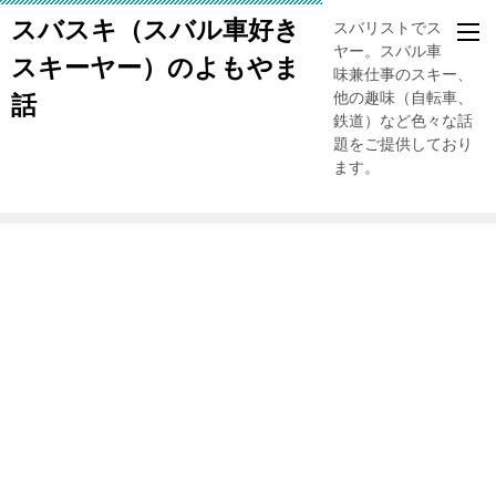
スバスキ（スバル車好き
スバリストでスキー
ヤー。スバル車、趣
スキーヤー）のよもやま
味兼仕事のスキー、
他の趣味（自転車、
話
鉄道）など色々な話
題をご提供しており
ます。