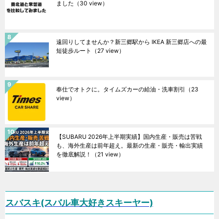
ました
（30 view）
遠回りしてませんか？新三郷駅から IKEA 新三郷店への最
短徒歩ルート
（27 view）
奉仕でオトクに。タイムズカーの給油・洗車割引
（23
view）
【SUBARU 2026年上半期実績】国内生産・販売は苦戦
も、海外生産は前年超え。最新の生産・販売・輸出実績
を徹底解説！
（21 view）
スバスキ(スバル車大好きスキーヤー)