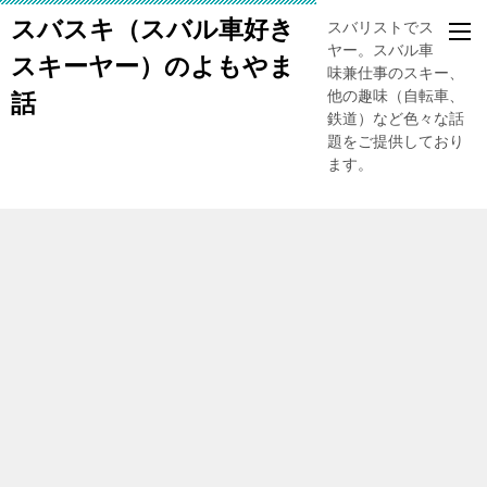
スバスキ（スバル車好き
スバリストでスキー
ヤー。スバル車、趣
スキーヤー）のよもやま
味兼仕事のスキー、
他の趣味（自転車、
話
鉄道）など色々な話
題をご提供しており
ます。