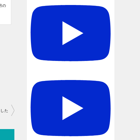
月の
ました