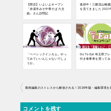
【閉店】いよいよオープン
進捗中！三郷流山橋建
「赤湯辛みそ中華そば 六文
を見てきました 2021
銭」さん訪問記
「ベーシックインカム」やっ
Go To Eat 埼玉県プ
てみていいんじゃないでしょ
付き食事券を買ってみ
うか。
投
稿
ナ
コメントを残す
ビ