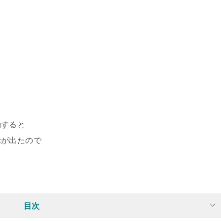
動すると
示が出たので
目次