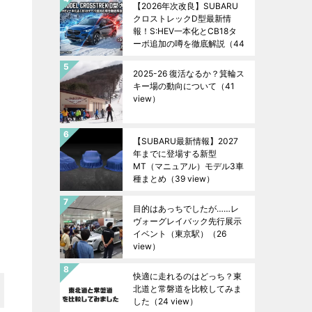
【2026年次改良】SUBARU
クロストレックD型最新情
報！S:HEV一本化とCB18タ
ーボ追加の噂を徹底解説
（44
view）
2025-26 復活なるか？箕輪ス
キー場の動向について
（41
view）
【SUBARU最新情報】2027
年までに登場する新型
MT（マニュアル）モデル3車
種まとめ
（39 view）
目的はあっちでしたが……レ
ヴォーグレイバック先行展示
イベント（東京駅）
（26
view）
快適に走れるのはどっち？東
北道と常磐道を比較してみま
した
（24 view）