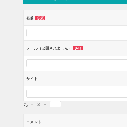
ゲ
ー
名前
必須
シ
ョ
ン
メール（公開されません）
必須
サイト
九
−
3
=
コメント