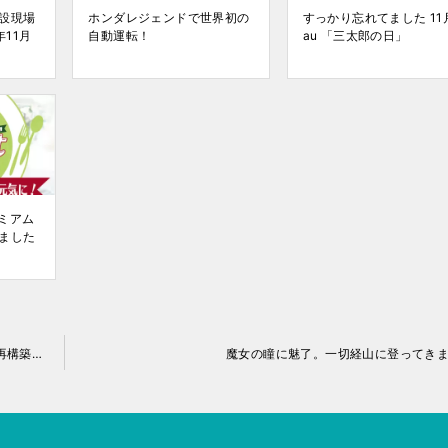
設現場
ホンダレジェンドで世界初の
すっかり忘れてました 11
年11月
自動運転！
au 「三太郎の日」
レミアム
ました
動画編集のストレスから解放される！2026年版・編集環境を再構築するノートPC選び
魔女の瞳に魅了。一切経山に登ってき