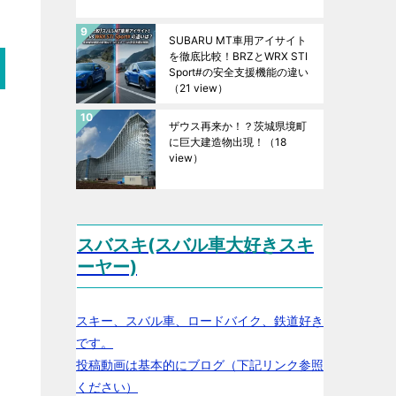
SUBARU MT車用アイサイト
を徹底比較！BRZとWRX STI
Sport#の安全支援機能の違い
（21 view）
ザウス再来か！？茨城県境町
に巨大建造物出現！
（18
view）
スバスキ(スバル車大好きスキ
ーヤー)
スキー、スバル車、ロードバイク、鉄道好き
です。
投稿動画は基本的にブログ（下記リンク参照
ください）