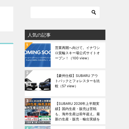
人気の記事
営業再開へ向けて。イナワシ
ロ箕輪スキー場公式サイトオ
ープン！
（100 view）
【豪州仕様】SUBARU アウ
トバックとフォレスターを比
較
（57 view）
【SUBARU 2026年上半期実
績】国内生産・販売は苦戦
も、海外生産は前年超え。最
新の生産・販売・輸出実績を
徹底解説！
（46 view）