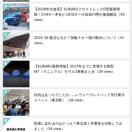
【2026年次改良】SUBARUクロストレックD型最新情
報！S:HEV一本化とCB18ターボ追加の噂を徹底解説
（45
view）
2025-26 復活なるか？箕輪スキー場の動向について
（41
view）
【SUBARU最新情報】2027年までに登場する新型
MT（マニュアル）モデル3車種まとめ
（39 view）
目的はあっちでしたが……レヴォーグレイバック先行展示
イベント（東京駅）
（26 view）
快適に走れるのはどっち？東北道と常磐道を比較してみ
ました
（24 view）