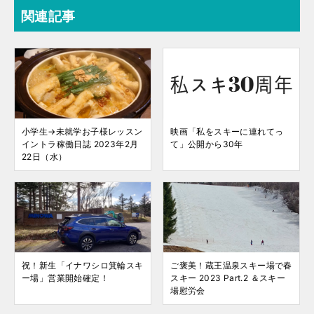
関連記事
小学生→未就学お子様レッスン
映画「私をスキーに連れてっ
イントラ稼働日誌 2023年2月
て」公開から30年
22日（水）
祝！新生「イナワシロ箕輪スキ
ご褒美！蔵王温泉スキー場で春
ー場」営業開始確定！
スキー 2023 Part.2 ＆スキー
場慰労会