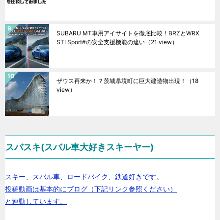
SUBARU MT車用アイサイトを徹底比較！BRZとWRX
STI Sport#の安全支援機能の違い
（21 view）
ザウス再来か！？茨城県境町に巨大建造物出現！
（18
view）
スバスキ(スバル車大好きスキーヤー)
スキー、スバル車、ロードバイク、鉄道好きです。
投稿動画は基本的にブログ（下記リンク参照ください）
と連動しています。