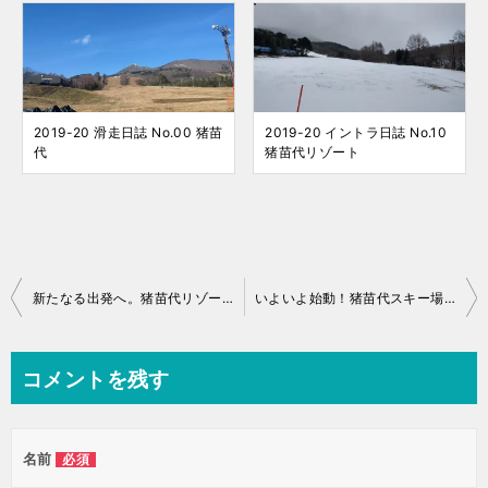
2019-20 滑走日誌 No.00 猪苗
2019-20 イントラ日誌 No.10
代
猪苗代リゾート
投
新たなる出発へ。猪苗代リゾートの破産報道に触れて
いよいよ始動！猪苗代スキー場にゴンドラ！会津テラス計画（会津スカイテラス、会津スカイケーブル）
稿
ナ
コメントを残す
ビ
ゲ
名前
必須
ー