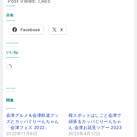
Post Views:
1,465
共有:
Facebook
X
いいね:
読
み
込
み
関連
中…
会津グルメ＆会津鉄道グッ
桜スポットはしごと会津で
ズとカッパぐりーんちゃん
頑張るカッパぐりーんちゃ
「会津フェス 2022」
ん 会津お花見ツアー 2023
2022年11月6日
2023年4月17日