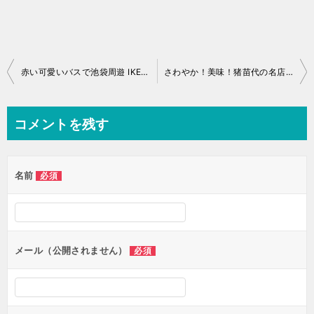
投
赤い可愛いバスで池袋周遊 IKEBUS（イケバス）乗車記
さわやか！美味！猪苗代の名店「よろずや日々喜」さんで夜の宴を
稿
ナ
コメントを残す
ビ
ゲ
名前
必須
ー
シ
ョ
ン
メール（公開されません）
必須