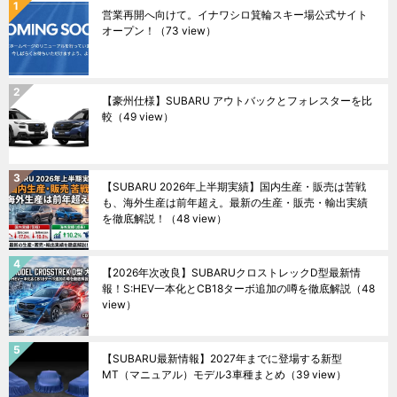
営業再開へ向けて。イナワシロ箕輪スキー場公式サイト
オープン！
（73 view）
【豪州仕様】SUBARU アウトバックとフォレスターを比
較
（49 view）
【SUBARU 2026年上半期実績】国内生産・販売は苦戦
も、海外生産は前年超え。最新の生産・販売・輸出実績
を徹底解説！
（48 view）
【2026年次改良】SUBARUクロストレックD型最新情
報！S:HEV一本化とCB18ターボ追加の噂を徹底解説
（48
view）
【SUBARU最新情報】2027年までに登場する新型
MT（マニュアル）モデル3車種まとめ
（39 view）