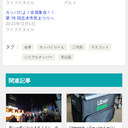
ライフスタイル
グルメ
カッパだよ！全員集合！！
第 16 回志木市民まつりへ
2023年12月5日
ライフスタイル
タグ
会津
カッパぐりーん
二代目
マスコット
シリアルナンバー
非公認
関連記事
良い一年になりますように。会
Ubereats（ウーバーイーツ）