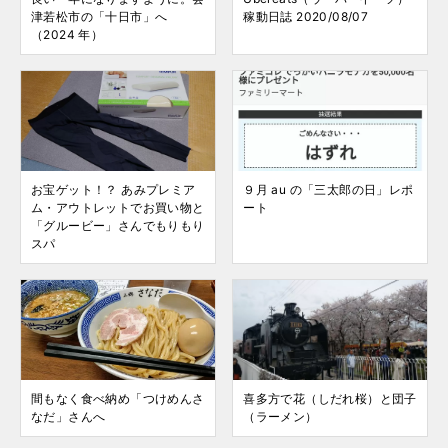
津若松市の「十日市」へ
稼動日誌 2020/08/07
（2024 年）
お宝ゲット！？ あみプレミア
９月 au の「三太郎の日」レポ
ム・アウトレットでお買い物と
ート
「グルービー」さんでもりもり
スパ
間もなく食べ納め「つけめんさ
喜多方で花（しだれ桜）と団子
なだ」さんへ
（ラーメン）