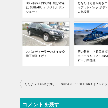
暑い季節＆内装の日焼け対策
あなたは何色が好き？
に SUBARU オリジナルサン
ィアウトバック ボデ
シェード
人気投票
スバルディーラーのオイル交
夢の兵器！？超音速攻
換工賃値下げ！
エアーウルフとSUBA
すーい関係性
投
稿
ナ
コメントを残す
ビ