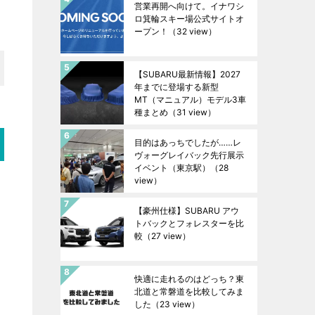
営業再開へ向けて。イナワシ
ロ箕輪スキー場公式サイトオ
ープン！
（32 view）
【SUBARU最新情報】2027
年までに登場する新型
MT（マニュアル）モデル3車
種まとめ
（31 view）
目的はあっちでしたが……レ
ヴォーグレイバック先行展示
イベント（東京駅）
（28
view）
【豪州仕様】SUBARU アウ
トバックとフォレスターを比
較
（27 view）
快適に走れるのはどっち？東
北道と常磐道を比較してみま
した
（23 view）