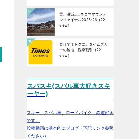
雪、激減……ネコママウンテ
ンファイナル2025ｰ26
（22
view）
奉仕でオトクに。タイムズカ
ーの給油・洗車割引
（22
view）
スバスキ(スバル車大好きスキ
ーヤー)
スキー、スバル車、ロードバイク、鉄道好き
です。
投稿動画は基本的にブログ（下記リンク参照
ください）