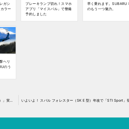
レガシ
ブレーキランプ切れ！スマホ
早く乗れます。SUBARU 
ィカラー
アプリ「マイスバル」で整備
のもう一つ魅力。
予約しました
撃ヘリ
RUのう
ただよう T 社のかおり…… SUBARU「SOLTERRA（ソルテラ）」実車チェック