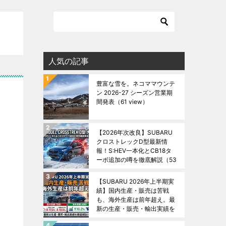
人気の記事
豊富な雪を。ネコママウンテ
ン 2026-27 シーズン営業期
間発表
（61 view）
【2026年次改良】SUBARU
クロストレックD型最新情
報！S:HEV一本化とCB18タ
ーボ追加の噂を徹底解説
（53
view）
【SUBARU 2026年上半期実
績】国内生産・販売は苦戦
も、海外生産は前年超え。最
新の生産・販売・輸出実績を
徹底解説！
（48 view）