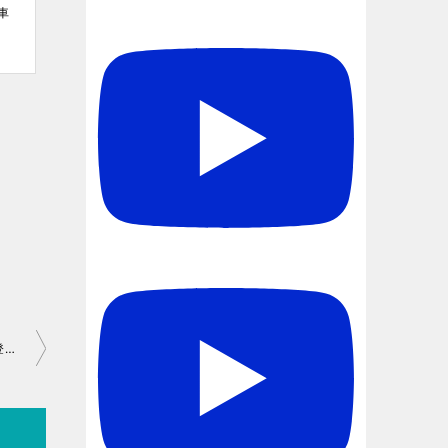
車
いよいよ！ スバル フォレスター（SK E 型）年改で「STI Sport」登場！