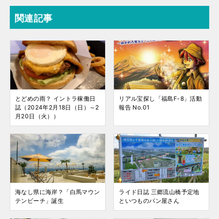
関連記事
とどめの雨？ イントラ稼働日
リアル宝探し「福島F-8」活動
誌（2024年2月18日（日）～2
報告 No.01
月20日（火））
海なし県に海岸？「白馬マウン
ライド日誌 三郷流山橋予定地
テンビーチ」誕生
といつものパン屋さん