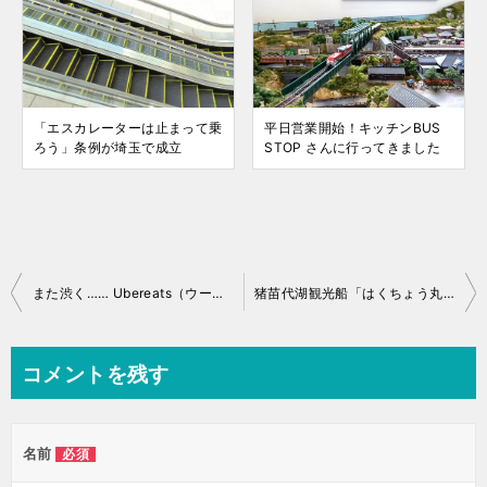
「エスカレーターは止まって乗
平日営業開始！キッチンBUS
ろう」条例が埼玉で成立
STOP さんに行ってきました
投
また渋く…… Ubereats（ウーバーイーツ） 稼動日誌 2021/10/15
猪苗代湖観光船「はくちょう丸」ついに運行再開！
稿
ナ
コメントを残す
ビ
ゲ
名前
必須
ー