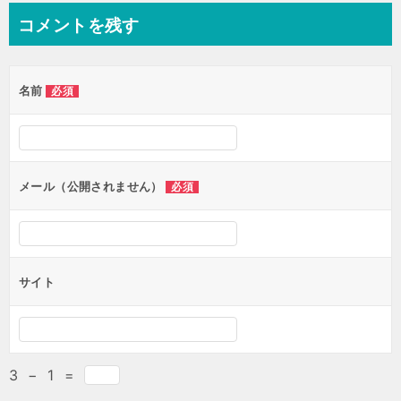
ナ
コメントを残す
ビ
ゲ
名前
必須
ー
シ
ョ
ン
メール（公開されません）
必須
サイト
3
−
1
=