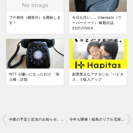
プチ移住（猪苗代）を開始しま
今日も渋い…… Ubereats（ウ
す！
ーバーイーツ） 稼動日誌
2021/10/04
NTT が嫌いになったわけ 「加
副業禁止なアナタにも「ハピタ
入権」詐欺
ス」で収入アップ
投
今後の予定と近況のお知らせ。（2018 年 1 月現在）
今年も開催！福島のリアル宝探し「福島F-8」
稿