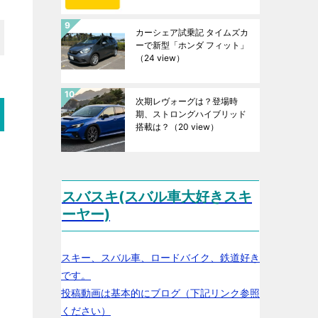
カーシェア試乗記 タイムズカ
ーで新型「ホンダ フィット」
（24 view）
次期レヴォーグは？登場時
期、ストロングハイブリッド
搭載は？
（20 view）
スバスキ(スバル車大好きスキ
ーヤー)
スキー、スバル車、ロードバイク、鉄道好き
です。
投稿動画は基本的にブログ（下記リンク参照
ください）