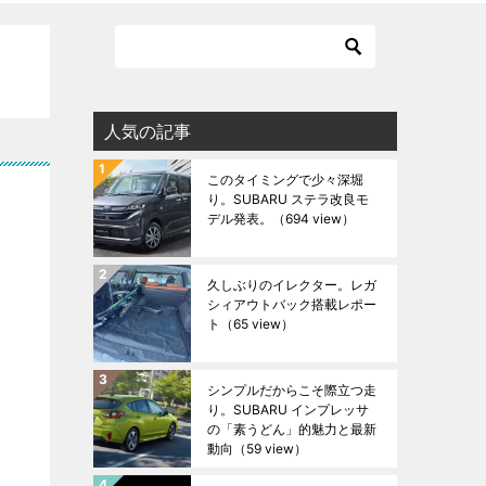
人気の記事
このタイミングで少々深堀
り。SUBARU ステラ改良モ
デル発表。
（694 view）
久しぶりのイレクター。レガ
シィアウトバック搭載レポー
ト
（65 view）
シンプルだからこそ際立つ走
り。SUBARU インプレッサ
の「素うどん」的魅力と最新
動向
（59 view）