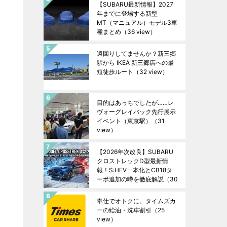
【SUBARU最新情報】2027
年までに登場する新型
MT（マニュアル）モデル3車
種まとめ
（36 view）
遠回りしてませんか？新三郷
駅から IKEA 新三郷店への最
短徒歩ルート
（32 view）
目的はあっちでしたが……レ
ヴォーグレイバック先行展示
イベント（東京駅）
（31
view）
【2026年次改良】SUBARU
クロストレックD型最新情
報！S:HEV一本化とCB18タ
ーボ追加の噂を徹底解説
（30
view）
奉仕でオトクに。タイムズカ
ーの給油・洗車割引
（25
view）