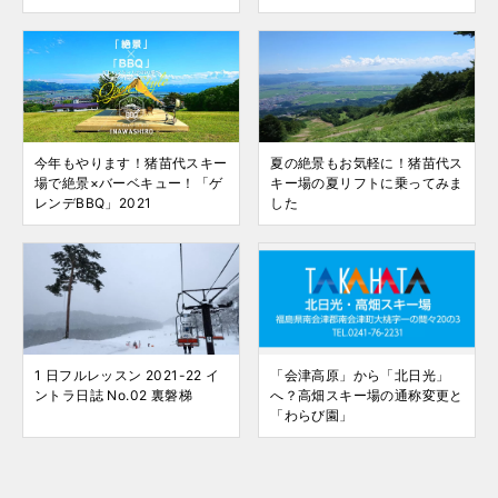
今年もやります！猪苗代スキー
夏の絶景もお気軽に！猪苗代ス
場で絶景×バーベキュー！「ゲ
キー場の夏リフトに乗ってみま
レンデBBQ」2021
した
1 日フルレッスン 2021-22 イ
「会津高原」から「北日光」
ントラ日誌 No.02 裏磐梯
へ？高畑スキー場の通称変更と
「わらび園」