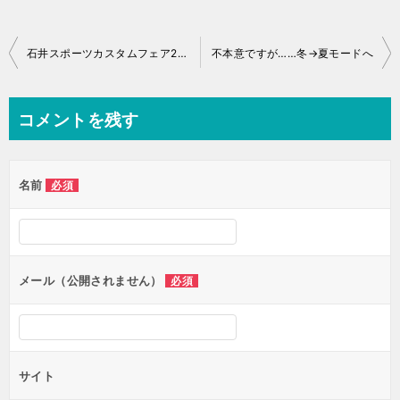
投
石井スポーツカスタムフェア2020は中止……
不本意ですが……冬→夏モードへ
稿
ナ
コメントを残す
ビ
ゲ
名前
必須
ー
シ
ョ
ン
メール（公開されません）
必須
サイト