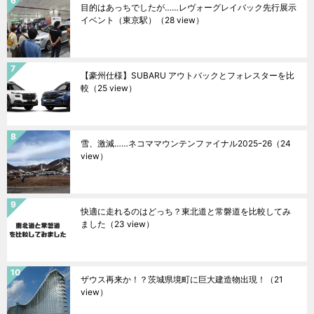
目的はあっちでしたが……レヴォーグレイバック先行展示
イベント（東京駅）
（28 view）
【豪州仕様】SUBARU アウトバックとフォレスターを比
較
（25 view）
雪、激減……ネコママウンテンファイナル2025ｰ26
（24
view）
快適に走れるのはどっち？東北道と常磐道を比較してみ
ました
（23 view）
ザウス再来か！？茨城県境町に巨大建造物出現！
（21
view）