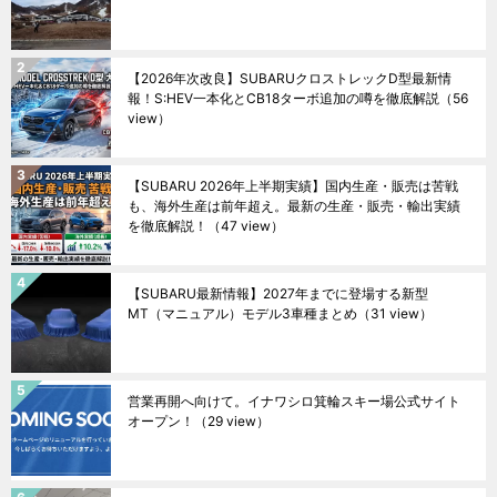
【2026年次改良】SUBARUクロストレックD型最新情
報！S:HEV一本化とCB18ターボ追加の噂を徹底解説
（56
view）
【SUBARU 2026年上半期実績】国内生産・販売は苦戦
も、海外生産は前年超え。最新の生産・販売・輸出実績
を徹底解説！
（47 view）
【SUBARU最新情報】2027年までに登場する新型
MT（マニュアル）モデル3車種まとめ
（31 view）
営業再開へ向けて。イナワシロ箕輪スキー場公式サイト
オープン！
（29 view）