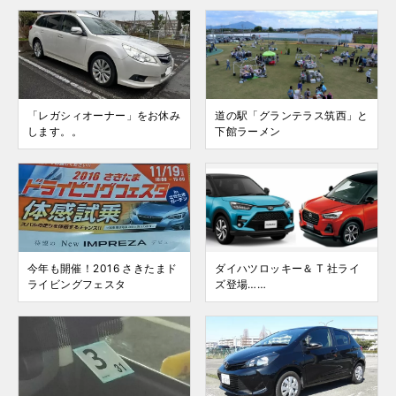
「レガシィオーナー」をお休み
道の駅「グランテラス筑西」と
します。。
下館ラーメン
今年も開催！2016 さきたまド
ダイハツロッキー＆ T 社ライ
ライビングフェスタ
ズ登場……