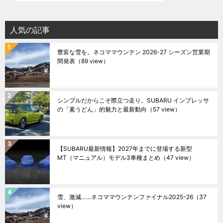
人気の記事
豊富な雪を。ネコママウンテン 2026-27 シーズン営業期
間発表
（89 view）
シンプルだからこそ際立つ走り。SUBARU インプレッサ
の「素うどん」的魅力と最新動向
（57 view）
【SUBARU最新情報】2027年までに登場する新型
MT（マニュアル）モデル3車種まとめ
（47 view）
雪、激減……ネコママウンテンファイナル2025ｰ26
（37
view）