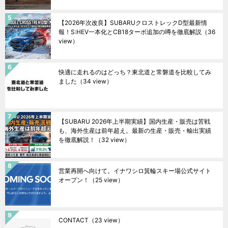
【2026年次改良】SUBARUクロストレックD型最新情
報！S:HEV一本化とCB18ターボ追加の噂を徹底解説
（36
view）
快適に走れるのはどっち？東北道と常磐道を比較してみ
ました
（34 view）
【SUBARU 2026年上半期実績】国内生産・販売は苦戦
も、海外生産は前年超え。最新の生産・販売・輸出実績
を徹底解説！
（32 view）
営業再開へ向けて。イナワシロ箕輪スキー場公式サイト
オープン！
（25 view）
CONTACT
（23 view）