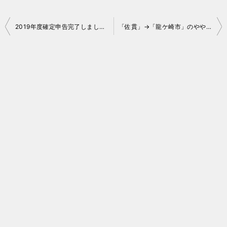
投
2019年度確定申告完了しました！
「佐貫」→「龍ケ崎市」のややこしい話
稿
ナ
ビ
ゲ
ー
シ
ョ
ン