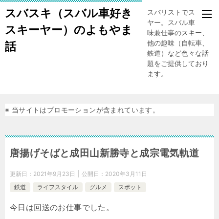
スバスキ（スバル車好き
スバリストでスキー
ヤー。スバル車、趣
スキーヤー）のよもやま
味兼仕事のスキー、
他の趣味（自転車、
話
鉄道）など色々な話
題をご提供しており
ます。
※ 当サイトはプロモーションが含まれています。
唐揚げそばと成田山新勝寺と成宗電気軌道
更新日：
2021年9月23日
公開日：
2020年3月11日
鉄道
ライフスタイル
グルメ
スポット
今日は回送のお仕事でした。