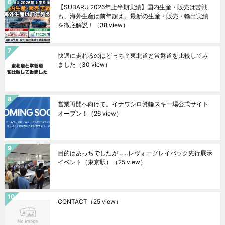
【SUBARU 2026年上半期実績】国内生産・販売は苦戦
も、海外生産は前年超え。最新の生産・販売・輸出実績
を徹底解説！
（38 view）
快適に走れるのはどっち？東北道と常磐道を比較してみ
ました
（30 view）
営業再開へ向けて。イナワシロ箕輪スキー場公式サイト
オープン！
（26 view）
目的はあっちでしたが……レヴォーグレイバック先行展示
イベント（東京駅）
（25 view）
CONTACT
（25 view）