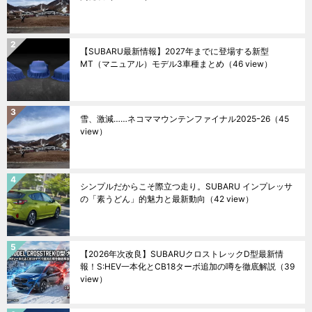
【SUBARU最新情報】2027年までに登場する新型
MT（マニュアル）モデル3車種まとめ
（46 view）
雪、激減……ネコママウンテンファイナル2025ｰ26
（45
view）
シンプルだからこそ際立つ走り。SUBARU インプレッサ
の「素うどん」的魅力と最新動向
（42 view）
【2026年次改良】SUBARUクロストレックD型最新情
報！S:HEV一本化とCB18ターボ追加の噂を徹底解説
（39
view）