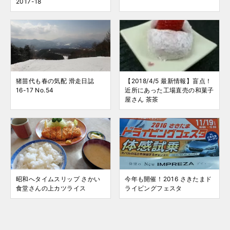
2017-18
猪苗代も春の気配 滑走日誌
【2018/4/5 最新情報】盲点！
16-17 No.54
近所にあった工場直売の和菓子
屋さん 茶茶
昭和へタイムスリップ さかい
今年も開催！2016 さきたまド
食堂さんの上カツライス
ライビングフェスタ