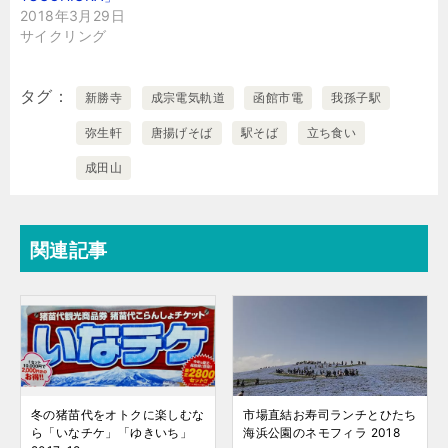
2018年3月29日
サイクリング
タグ
新勝寺
成宗電気軌道
函館市電
我孫子駅
弥生軒
唐揚げそば
駅そば
立ち食い
成田山
関連記事
冬の猪苗代をオトクに楽しむな
市場直結お寿司ランチとひたち
ら「いなチケ」「ゆきいち」
海浜公園のネモフィラ 2018