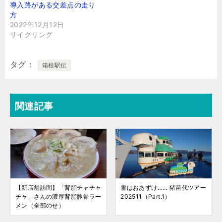
導入路がある交差点の走り
方
2022年12月12日
サイクリング
タグ
箱根駅伝
関連記事
【新店舗訪問】「背脂チャチャ
雪はおあずけ…… 猪苗代ツアー
チャ」さんの濃厚背脂豚骨ラー
202511（Part.1）
メン（全部のせ）