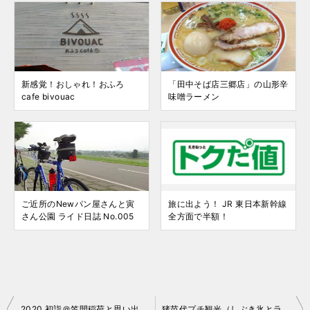
新感覚！おしゃれ！おふろ
「田中そば店三郷店」の山形辛
cafe bivouac
味噌ラーメン
ご近所のNewパン屋さんと寅
旅に出よう！ JR 東日本新幹線
さん公園 ライド日誌 No.005
全方面で半額！
投
2020 初詣＠笠間稲荷と思い出巡り
猪苗代プチ観光（しぶき氷とラーメン館）