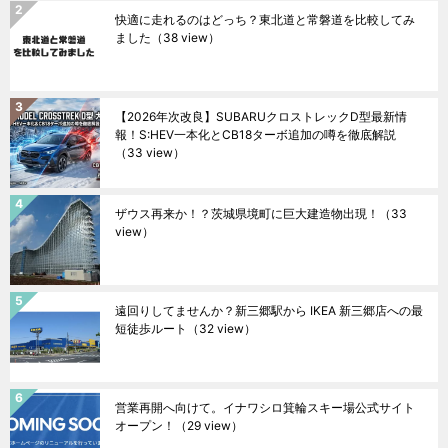
快適に走れるのはどっち？東北道と常磐道を比較してみ
ました
（38 view）
【2026年次改良】SUBARUクロストレックD型最新情
報！S:HEV一本化とCB18ターボ追加の噂を徹底解説
（33 view）
ザウス再来か！？茨城県境町に巨大建造物出現！
（33
view）
遠回りしてませんか？新三郷駅から IKEA 新三郷店への最
短徒歩ルート
（32 view）
営業再開へ向けて。イナワシロ箕輪スキー場公式サイト
オープン！
（29 view）