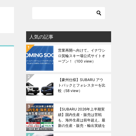
人気の記事
営業再開へ向けて。イナワシ
ロ箕輪スキー場公式サイトオ
ープン！
（100 view）
【豪州仕様】SUBARU アウ
トバックとフォレスターを比
較
（58 view）
【SUBARU 2026年上半期実
績】国内生産・販売は苦戦
も、海外生産は前年超え。最
新の生産・販売・輸出実績を
徹底解説！
（49 view）