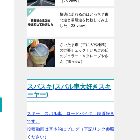
（25 view）
快適に走れるのはどっち？東
北道と常磐道を比較してみま
した
（23 view）
さいたま市（主に大宮地域）
の方要チェック！いちごの丘
のジェラート＆クレープやさ
ん
（19 view）
スバスキ(スバル車大好きスキ
ーヤー)
スキー、スバル車、ロードバイク、鉄道好き
です。
投稿動画は基本的にブログ（下記リンク参照
ください）