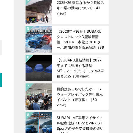
2025-26 復活なるか？箕輪ス
キー場の動向について
（41
view）
【2026年次改良】SUBARU
クロストレックD型最新情
報！S:HEV一本化とCB18タ
ーボ追加の噂を徹底解説
（39
view）
【SUBARU最新情報】2027
年までに登場する新型
MT（マニュアル）モデル3車
種まとめ
（36 view）
目的はあっちでしたが……レ
ヴォーグレイバック先行展示
イベント（東京駅）
（30
view）
SUBARU MT車用アイサイト
を徹底比較！BRZとWRX STI
Sport#の安全支援機能の違い