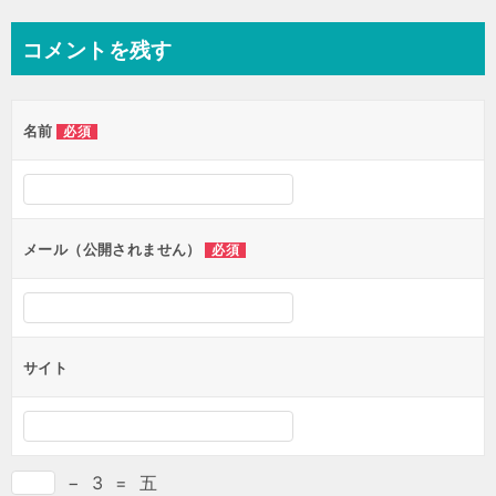
ナ
コメントを残す
ビ
ゲ
名前
必須
ー
シ
ョ
ン
メール（公開されません）
必須
サイト
−
3
=
五