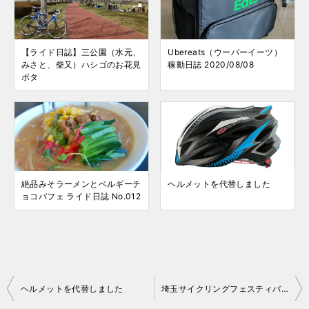
【ライド日誌】三公園（水元、
Ubereats（ウーバーイーツ）
みさと、柴又）ハシゴのお花見
稼動日誌 2020/08/08
ポタ
絶品みそラーメンとベルギーチ
ヘルメットを代替しました
ョコパフェ ライド日誌 No.012
投
ヘルメットを代替しました
埼玉サイクリングフェスティバル中止
稿