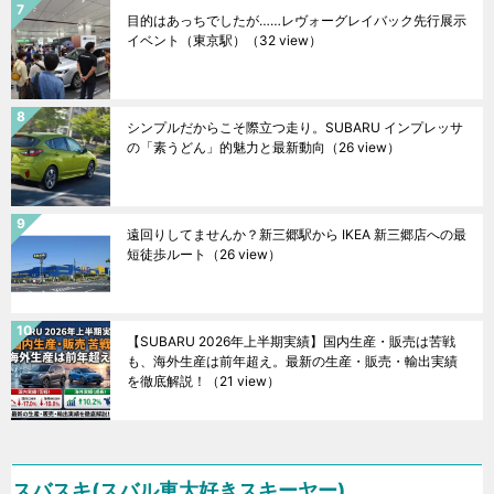
目的はあっちでしたが……レヴォーグレイバック先行展示
イベント（東京駅）
（32 view）
シンプルだからこそ際立つ走り。SUBARU インプレッサ
の「素うどん」的魅力と最新動向
（26 view）
遠回りしてませんか？新三郷駅から IKEA 新三郷店への最
短徒歩ルート
（26 view）
【SUBARU 2026年上半期実績】国内生産・販売は苦戦
も、海外生産は前年超え。最新の生産・販売・輸出実績
を徹底解説！
（21 view）
スバスキ(スバル車大好きスキーヤー)