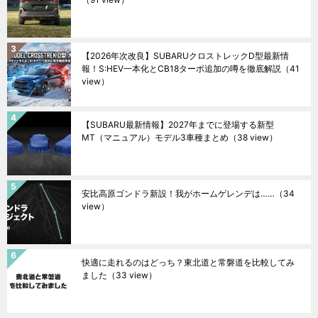
【2026年次改良】SUBARUクロストレックD型最新情
報！S:HEV一本化とCB18ターボ追加の噂を徹底解説
（41
view）
【SUBARU最新情報】2027年までに登場する新型
MT（マニュアル）モデル3車種まとめ
（38 view）
安比高原ゴンドラ新設！我がホームゲレンデは……
（34
view）
快適に走れるのはどっち？東北道と常磐道を比較してみ
ました
（33 view）