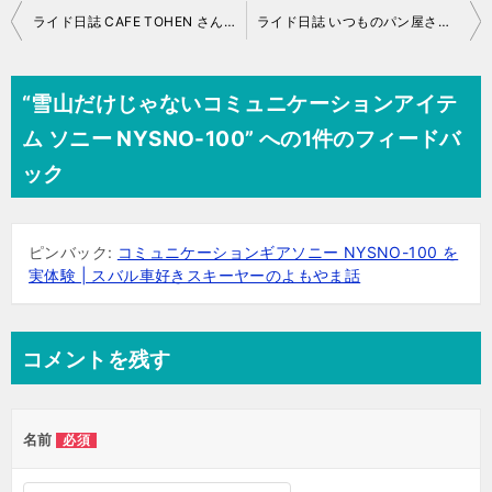
投
ライド日誌 CAFE TOHEN さんでランチ
ライド日誌 いつものパン屋さんへ
稿
ナ
“雪山だけじゃないコミュニケーションアイテ
ビ
ム ソニー NYSNO-100” への1件のフィードバ
ゲ
ック
ー
シ
ピンバック:
コミュニケーションギアソニー NYSNO-100 を
ョ
実体験 | スバル車好きスキーヤーのよもやま話
ン
コメントを残す
名前
必須