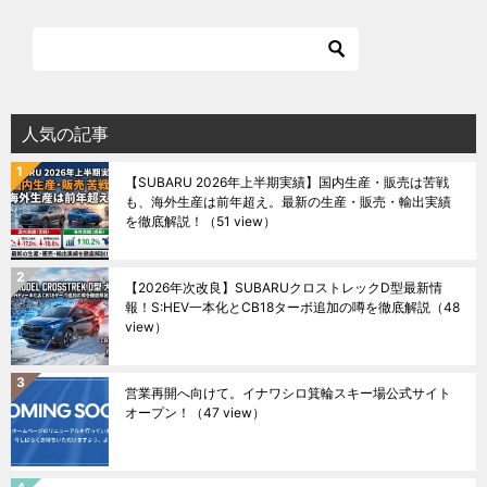
人気の記事
【SUBARU 2026年上半期実績】国内生産・販売は苦戦
も、海外生産は前年超え。最新の生産・販売・輸出実績
を徹底解説！
（51 view）
【2026年次改良】SUBARUクロストレックD型最新情
報！S:HEV一本化とCB18ターボ追加の噂を徹底解説
（48
view）
営業再開へ向けて。イナワシロ箕輪スキー場公式サイト
オープン！
（47 view）