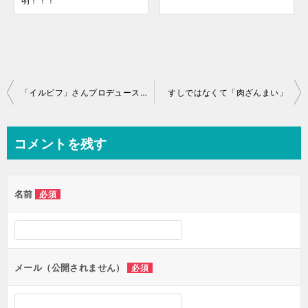
明！！！
投
「イルビフ」さんプロデュースのカフェ「BonFireCafe」さんがオープン
すしではなくて「肉ざんまい」
稿
ナ
コメントを残す
ビ
ゲ
名前
必須
ー
シ
ョ
ン
メール（公開されません）
必須