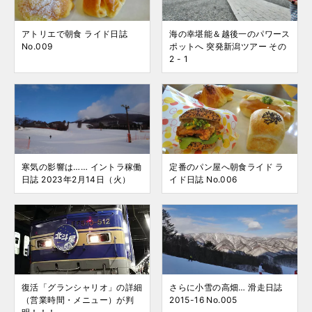
アトリエで朝食 ライド日誌
海の幸堪能＆越後一のパワース
No.009
ポットへ 突発新潟ツアー その
2 - 1
寒気の影響は…… イントラ稼働
定番のパン屋へ朝食ライド ラ
日誌 2023年2月14日（火）
イド日誌 No.006
復活「グランシャリオ」の詳細
さらに小雪の高畑… 滑走日誌
（営業時間・メニュー）が判
2015-16 No.005