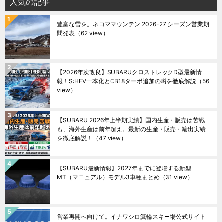
人気の記事
豊富な雪を。ネコママウンテン 2026-27 シーズン営業期
間発表
（62 view）
【2026年次改良】SUBARUクロストレックD型最新情
報！S:HEV一本化とCB18ターボ追加の噂を徹底解説
（56
view）
【SUBARU 2026年上半期実績】国内生産・販売は苦戦
も、海外生産は前年超え。最新の生産・販売・輸出実績
を徹底解説！
（47 view）
【SUBARU最新情報】2027年までに登場する新型
MT（マニュアル）モデル3車種まとめ
（31 view）
営業再開へ向けて。イナワシロ箕輪スキー場公式サイト