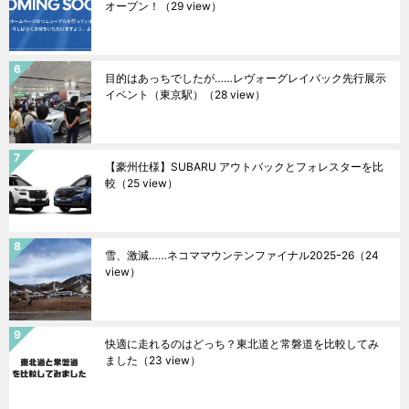
オープン！
（29 view）
目的はあっちでしたが……レヴォーグレイバック先行展示
イベント（東京駅）
（28 view）
【豪州仕様】SUBARU アウトバックとフォレスターを比
較
（25 view）
雪、激減……ネコママウンテンファイナル2025ｰ26
（24
view）
快適に走れるのはどっち？東北道と常磐道を比較してみ
ました
（23 view）