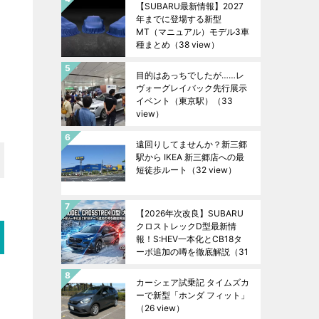
【SUBARU最新情報】2027
年までに登場する新型
MT（マニュアル）モデル3車
種まとめ
（38 view）
目的はあっちでしたが……レ
ヴォーグレイバック先行展示
イベント（東京駅）
（33
view）
遠回りしてませんか？新三郷
駅から IKEA 新三郷店への最
短徒歩ルート
（32 view）
【2026年次改良】SUBARU
クロストレックD型最新情
報！S:HEV一本化とCB18タ
ーボ追加の噂を徹底解説
（31
view）
カーシェア試乗記 タイムズカ
ーで新型「ホンダ フィット」
（26 view）