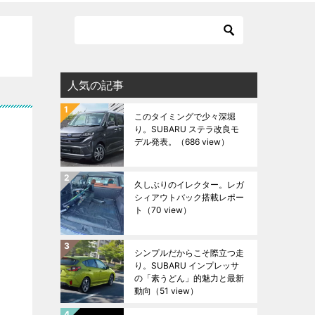
人気の記事
このタイミングで少々深堀
り。SUBARU ステラ改良モ
デル発表。
（686 view）
久しぶりのイレクター。レガ
シィアウトバック搭載レポー
ト
（70 view）
シンプルだからこそ際立つ走
り。SUBARU インプレッサ
の「素うどん」的魅力と最新
動向
（51 view）