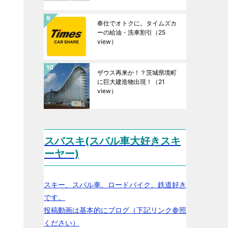
奉仕でオトクに。タイムズカ
ーの給油・洗車割引
（25
view）
ザウス再来か！？茨城県境町
に巨大建造物出現！
（21
view）
スバスキ(スバル車大好きスキ
ーヤー)
スキー、スバル車、ロードバイク、鉄道好き
です。
投稿動画は基本的にブログ（下記リンク参照
ください）