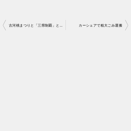
投
古河桃まつりと「三県制覇」と「心の落書き」
カーシェアで粗大ごみ運搬
稿
ナ
ビ
ゲ
ー
シ
ョ
ン