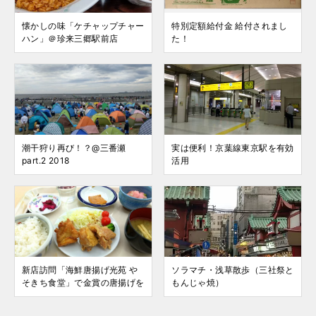
懐かしの味「ケチャップチャー
特別定額給付金 給付されまし
ハン」＠珍来三郷駅前店
た！
潮干狩り再び！？@三番瀬
実は便利！京葉線東京駅を有効
part.2 2018
活用
新店訪問「海鮮唐揚げ光苑 や
ソラマチ・浅草散歩（三社祭と
そきち食堂」で金賞の唐揚げを
もんじゃ焼）