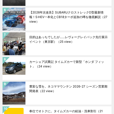
【2026年次改良】SUBARUクロストレックD型最新情
報！S:HEV一本化とCB18ターボ追加の噂を徹底解説
（27
view）
目的はあっちでしたが……レヴォーグレイバック先行展示
イベント（東京駅）
（25 view）
カーシェア試乗記 タイムズカーで新型「ホンダ フィッ
ト」
（24 view）
豊富な雪を。ネコママウンテン 2026-27 シーズン営業期
間発表
（22 view）
奉仕でオトクに。タイムズカーの給油・洗車割引
（21