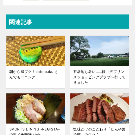
関連記事
朝から満プク！cafe puku さ
避暑地も暑い……軽井沢プリン
んでモーニング
スショッピングプラザへ行って
きました
SPORTS DINING -REGISTA-
塩味だけのこだわり「たんや善
の週イチ味噌 style
治郎」の牛たん