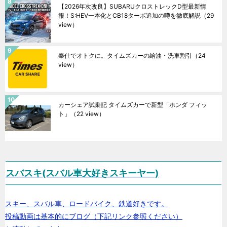
【2026年次改良】SUBARUクロストレックD型最新情
報！S:HEV一本化とCB18ターボ追加の噂を徹底解説
（29
view）
奉仕でオトクに。タイムズカーの給油・洗車割引
（24
view）
カーシェア試乗記 タイムズカーで新型「ホンダ フィッ
ト」
（22 view）
スバスキ(スバル車大好きスキーヤー)
スキー、スバル車、ロードバイク、鉄道好きです。
投稿動画は基本的にブログ（下記リンク参照ください）