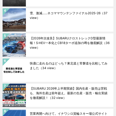
雪、激減……ネコママウンテンファイナル2025ｰ26
（37
view）
【2026年次改良】SUBARUクロストレックD型最新情
報！S:HEV一本化とCB18ターボ追加の噂を徹底解説
（36
view）
快適に走れるのはどっち？東北道と常磐道を比較してみ
ました
（34 view）
【SUBARU 2026年上半期実績】国内生産・販売は苦戦
も、海外生産は前年超え。最新の生産・販売・輸出実績
を徹底解説！
（32 view）
営業再開へ向けて。イナワシロ箕輪スキー場公式サイト