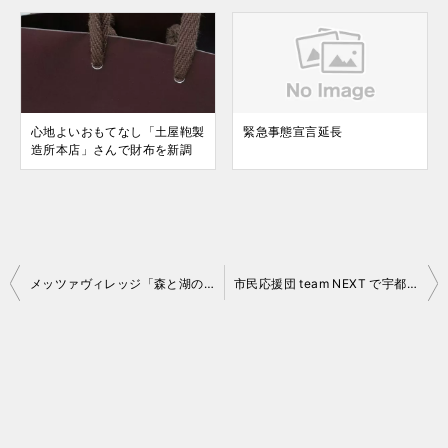
心地よいおもてなし「土屋鞄製
緊急事態宣言延長
造所本店」さんで財布を新調
投
メッツァヴィレッジ「森と湖の光の祭」で不思議体験
市民応援団 team NEXT で宇都宮 LRT を応援
稿
ナ
ビ
ゲ
ー