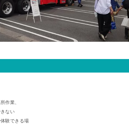
。
高所作業、
できない
で体験できる場