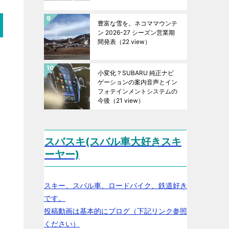
豊富な雪を。ネコママウンテ
ン 2026-27 シーズン営業期
間発表
（22 view）
小変化？SUBARU 純正ナビ
ゲーションの案内音声とイン
フォテインメントシステムの
今後
（21 view）
スバスキ(スバル車大好きスキ
ーヤー)
スキー、スバル車、ロードバイク、鉄道好き
です。
投稿動画は基本的にブログ（下記リンク参照
ください）