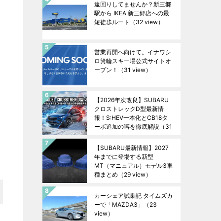
遠回りしてませんか？新三郷
駅から IKEA 新三郷店への最
短徒歩ルート
（32 view）
営業再開へ向けて。イナワシ
ロ箕輪スキー場公式サイトオ
ープン！
（31 view）
【2026年次改良】SUBARU
クロストレックD型最新情
報！S:HEV一本化とCB18タ
ーボ追加の噂を徹底解説
（31
view）
【SUBARU最新情報】2027
年までに登場する新型
MT（マニュアル）モデル3車
種まとめ
（29 view）
カーシェア試乗記 タイムズカ
ーで「MAZDA3」
（23
view）