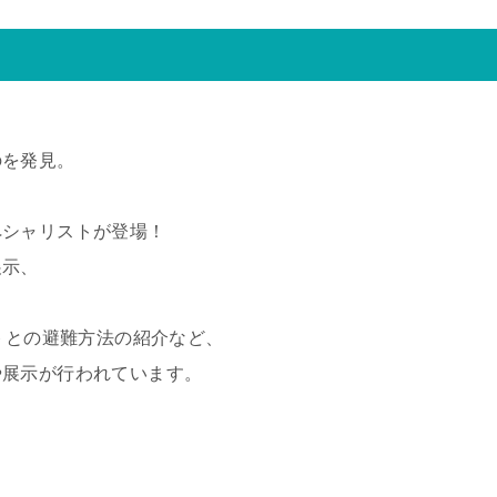
のを発見。
ペシャリストが登場！
展示、
トとの避難方法の紹介など、
や展示が行われています。