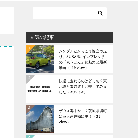
人気の記事
シンプルだからこそ際立つ走
り。SUBARU インプレッサ
国
の「素うどん」的魅力と最新
動向
（119 view）
快適に走れるのはどっち？東
北道と常磐道を比較してみま
した
（39 view）
ザウス再来か！？茨城県境町
に巨大建造物出現！
（33
view）