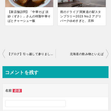
【新店舗訪問】「中華そば 須
雨のドライブ 関東道の駅スタ
紗（ずさ）」さんの特製中華そ
ンプラリー2023 No.2 アグリ
ばとチャーシュー飯
パークゆめすぎと、庄和
投
【ブログ】引っ越して参りました。
北海道の飲み物といえば
稿
ナ
コメントを残す
ビ
ゲ
名前
必須
ー
シ
ョ