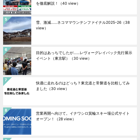
を徹底解説！
（40 view）
雪、激減……ネコママウンテンファイナル2025ｰ26
（38
view）
目的はあっちでしたが……レヴォーグレイバック先行展示
イベント（東京駅）
（30 view）
快適に走れるのはどっち？東北道と常磐道を比較してみ
ました
（30 view）
営業再開へ向けて。イナワシロ箕輪スキー場公式サイト
オープン！
（28 view）