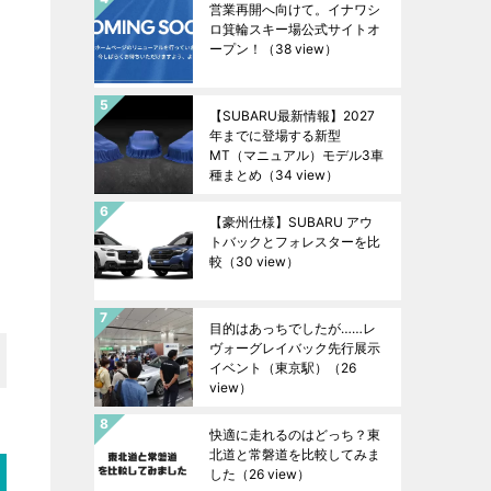
営業再開へ向けて。イナワシ
ロ箕輪スキー場公式サイトオ
ープン！
（38 view）
【SUBARU最新情報】2027
年までに登場する新型
MT（マニュアル）モデル3車
種まとめ
（34 view）
【豪州仕様】SUBARU アウ
トバックとフォレスターを比
較
（30 view）
目的はあっちでしたが……レ
ヴォーグレイバック先行展示
イベント（東京駅）
（26
view）
快適に走れるのはどっち？東
北道と常磐道を比較してみま
した
（26 view）