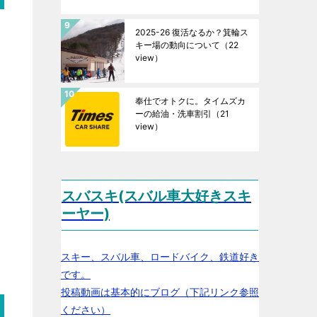
2025-26 復活なるか？箕輪ス
キー場の動向について
（22
view）
奉仕でオトクに。タイムズカ
ーの給油・洗車割引
（21
view）
スバスキ(スバル車大好きスキ
ーヤー)
スキー、スバル車、ロードバイク、鉄道好き
です。
投稿動画は基本的にブログ（下記リンク参照
ください）