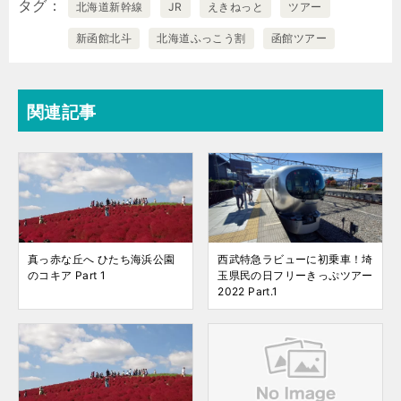
タグ
北海道新幹線
JR
えきねっと
ツアー
新函館北斗
北海道ふっこう割
函館ツアー
関連記事
真っ赤な丘へ ひたち海浜公園
西武特急ラビューに初乗車！埼
のコキア Part 1
玉県民の日フリーきっぷツアー
2022 Part.1