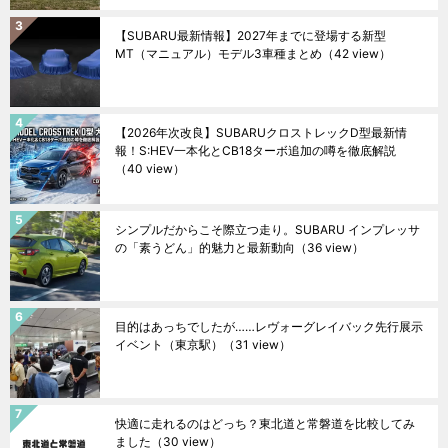
【SUBARU最新情報】2027年までに登場する新型
MT（マニュアル）モデル3車種まとめ
（42 view）
【2026年次改良】SUBARUクロストレックD型最新情
報！S:HEV一本化とCB18ターボ追加の噂を徹底解説
（40 view）
シンプルだからこそ際立つ走り。SUBARU インプレッサ
の「素うどん」的魅力と最新動向
（36 view）
目的はあっちでしたが……レヴォーグレイバック先行展示
イベント（東京駅）
（31 view）
快適に走れるのはどっち？東北道と常磐道を比較してみ
ました
（30 view）