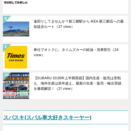
遠回りしてませんか？新三郷駅から IKEA 新三郷店への最
短徒歩ルート
（27 view）
奉仕でオトクに。タイムズカーの給油・洗車割引
（24
view）
【SUBARU 2026年上半期実績】国内生産・販売は苦戦
も、海外生産は前年超え。最新の生産・販売・輸出実績
を徹底解説！
（21 view）
スバスキ(スバル車大好きスキーヤー)