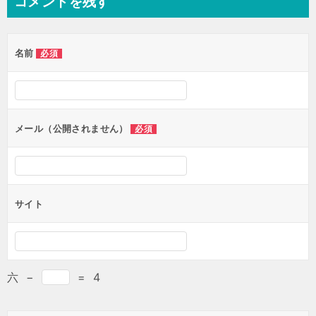
コメントを残す
ビ
ゲ
名前
必須
ー
シ
ョ
ン
メール（公開されません）
必須
サイト
六
−
=
4