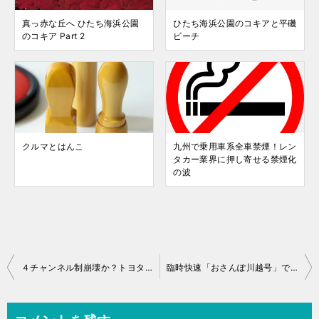
真っ赤な丘へ ひたち海浜公園
ひたち海浜公園のコキアと平磯
のコキア Part 2
ビーチ
クルマとはんこ
九州で乗用車系全車禁煙！レン
タカー業界に押し寄せる禁煙化
の波
投
４チャンネル制崩壊か？トヨタ全ディーラーで全車種販売へ
臨時快速「おさんぽ川越号」で川越まつり 2018
稿
ナ