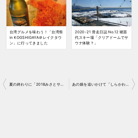
台湾グルメを味わう！「台湾祭
2020-21 滑走日誌 No.12 猪苗
in KOGSHIGAYA＠レイクタウ
代スキー場「クリアドームでサ
ン」に行ってきました
ウナ体験？」
投
夏の終わりに「2018みさとサマーフェスティバル花火大会」へ
あの娘を追いかけて「しらかわきゃら市 2018」へ
稿
ナ
ビ
ゲ
ー