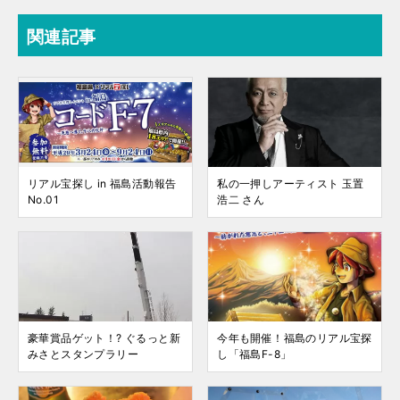
関連記事
リアル宝探し in 福島活動報告
私の一押しアーティスト 玉置
No.01
浩二 さん
豪華賞品ゲット！? ぐるっと新
今年も開催！福島のリアル宝探
みさとスタンプラリー
し「福島F-8」