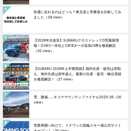
快適に走れるのはどっち？東北道と常磐道を比較してみ
ました
（38 view）
【2026年次改良】SUBARUクロストレックD型最新情
報！S:HEV一本化とCB18ターボ追加の噂を徹底解説
（30 view）
【SUBARU 2026年上半期実績】国内生産・販売は苦戦
も、海外生産は前年超え。最新の生産・販売・輸出実績
を徹底解説！
（27 view）
雪、激減……ネコママウンテンファイナル2025ｰ26
（26
view）
営業再開へ向けて。イナワシロ箕輪スキー場公式サイト
オープン！
（25 view）