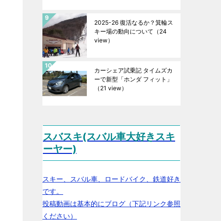
2025-26 復活なるか？箕輪ス
キー場の動向について
（24
view）
カーシェア試乗記 タイムズカ
ーで新型「ホンダ フィット」
（21 view）
スバスキ(スバル車大好きスキ
ーヤー)
スキー、スバル車、ロードバイク、鉄道好き
です。
投稿動画は基本的にブログ（下記リンク参照
ください）