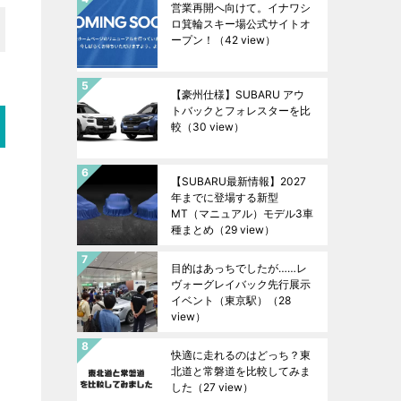
営業再開へ向けて。イナワシ
ロ箕輪スキー場公式サイトオ
ープン！
（42 view）
【豪州仕様】SUBARU アウ
トバックとフォレスターを比
較
（30 view）
【SUBARU最新情報】2027
年までに登場する新型
MT（マニュアル）モデル3車
種まとめ
（29 view）
目的はあっちでしたが……レ
ヴォーグレイバック先行展示
イベント（東京駅）
（28
view）
快適に走れるのはどっち？東
北道と常磐道を比較してみま
した
（27 view）