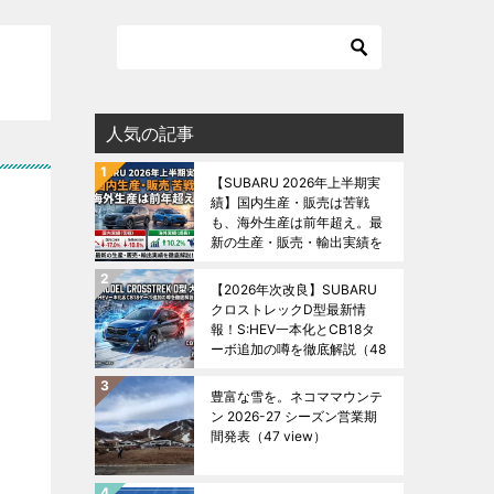
人気の記事
【SUBARU 2026年上半期実
績】国内生産・販売は苦戦
も、海外生産は前年超え。最
新の生産・販売・輸出実績を
徹底解説！
（48 view）
【2026年次改良】SUBARU
クロストレックD型最新情
報！S:HEV一本化とCB18タ
ーボ追加の噂を徹底解説
（48
view）
豊富な雪を。ネコママウンテ
ン 2026-27 シーズン営業期
間発表
（47 view）