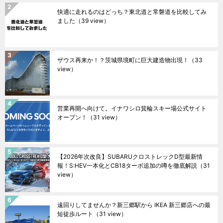
快適に走れるのはどっち？東北道と常磐道を比較してみ
ました
（39 view）
ザウス再来か！？茨城県境町に巨大建造物出現！
（33
view）
営業再開へ向けて。イナワシロ箕輪スキー場公式サイト
オープン！
（31 view）
【2026年次改良】SUBARUクロストレックD型最新情
報！S:HEV一本化とCB18ターボ追加の噂を徹底解説
（31
view）
遠回りしてませんか？新三郷駅から IKEA 新三郷店への最
短徒歩ルート
（31 view）