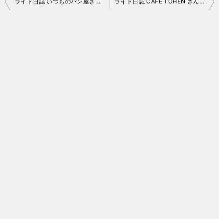
ライド日誌 いつものパン屋さんと新しい橋
ライド日誌 CAFE TOHEN さんでランチ
稿
ナ
ビ
ゲ
ー
シ
ョ
ン