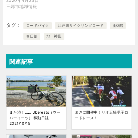
2020年4月23日
三郷市地域情報
タグ
ロードバイク
江戸川サイクリングロード
龍Q館
春日部
地下神殿
関連記事
また渋く…… Ubereats（ウー
まさに開催中！リオ五輪男子ロ
バーイーツ） 稼動日誌
ードレース！
2021/10/15