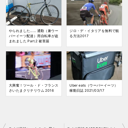
やられました…… 通勤（兼ウー
ジロ・デ・イタリアを無料で観
バーイーツ配達）用自転車が盗
る方法2017
まれました Part.2 被害届
大興奮！ツール・ド・フランス
Uber eats（ウーバーイーツ）
さいたまクリテリウム 2016
稼動日誌 2021/03/17
投