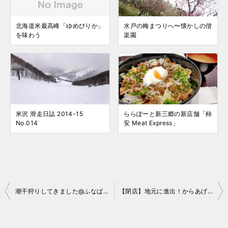
北海道米最高峰「ゆめぴりか」
水戸の梅まつりへ〜懐かしの偕
を味わう
楽園
米沢 滑走日誌 2014-15
ららぽーと新三郷の新店舗「柿
No.014
安 Meat Express」
投
潮干狩りしてきました@ふなばし三番瀬 2018
【閉店】地元に進出！からあげ専門店「からやま三郷中央店」
稿
ナ