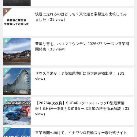
快適に走れるのはどっち？東北道と常磐道を比較してみ
ました
（35 view）
豊富な雪を。ネコママウンテン 2026-27 シーズン営業期
間発表
（33 view）
ザウス再来か！？茨城県境町に巨大建造物出現！
（33
view）
【2026年次改良】SUBARUクロストレックD型最新情
報！S:HEV一本化とCB18ターボ追加の噂を徹底解説
（32
view）
営業再開へ向けて。イナワシロ箕輪スキー場公式サイト