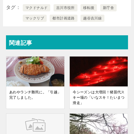
タグ
マクドナルド
吉川市役所
移転後
新庁舎
マックリブ
都市計画道路
越谷吉川線
関連記事
あわやランチ難民に。「引越」
今シーズンは大増回！猪苗代ス
完了しました。
キー場の「いなスキ！たいまつ
滑走」