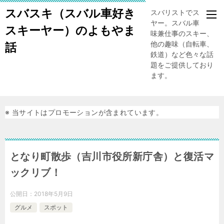
スバスキ（スバル車好き
スバリストでスキー
ヤー。スバル車、趣
スキーヤー）のよもやま
味兼仕事のスキー、
他の趣味（自転車、
話
鉄道）など色々な話
題をご提供しており
ます。
※ 当サイトはプロモーションが含まれています。
となり町散歩（吉川市役所新庁舎）と復活マ
ックリブ！
公開日：
2018年5月9日
グルメ
スポット