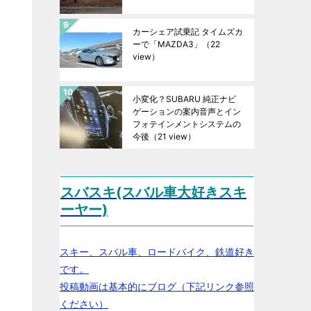
カーシェア試乗記 タイムズカ
ーで「MAZDA3」
（22
view）
小変化？SUBARU 純正ナビ
ゲーションの案内音声とイン
フォテインメントシステムの
今後
（21 view）
スバスキ(スバル車大好きスキ
ーヤー)
スキー、スバル車、ロードバイク、鉄道好き
です。
投稿動画は基本的にブログ（下記リンク参照
ください）