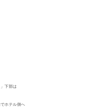
ト」下部は
由でホテル側へ