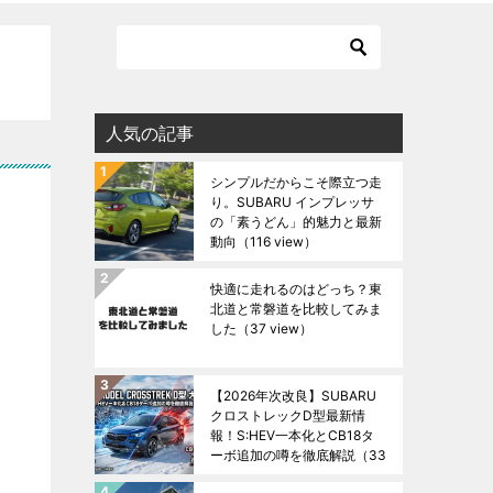
人気の記事
シンプルだからこそ際立つ走
り。SUBARU インプレッサ
の「素うどん」的魅力と最新
動向
（116 view）
快適に走れるのはどっち？東
北道と常磐道を比較してみま
した
（37 view）
【2026年次改良】SUBARU
クロストレックD型最新情
報！S:HEV一本化とCB18タ
ーボ追加の噂を徹底解説
（33
view）