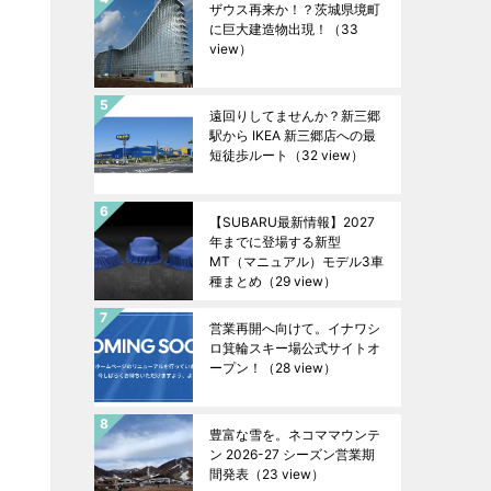
ザウス再来か！？茨城県境町
に巨大建造物出現！
（33
view）
遠回りしてませんか？新三郷
駅から IKEA 新三郷店への最
短徒歩ルート
（32 view）
【SUBARU最新情報】2027
年までに登場する新型
MT（マニュアル）モデル3車
種まとめ
（29 view）
営業再開へ向けて。イナワシ
ロ箕輪スキー場公式サイトオ
ープン！
（28 view）
豊富な雪を。ネコママウンテ
ン 2026-27 シーズン営業期
間発表
（23 view）