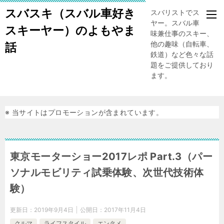
スバスキ（スバル車好き
スバリストでスキー
ヤー。スバル車、趣
スキーヤー）のよもやま
味兼仕事のスキー、
他の趣味（自転車、
話
鉄道）など色々な話
題をご提供しており
ます。
※ 当サイトはプロモーションが含まれています。
東京モーターショー2017レポ Part.3（パー
ソナルモビリティ試乗体験、次世代技術体
験）
更新日：
2019年9月4日
公開日：
2017年11月4日
クルマ
ライフスタイル
エンタメ