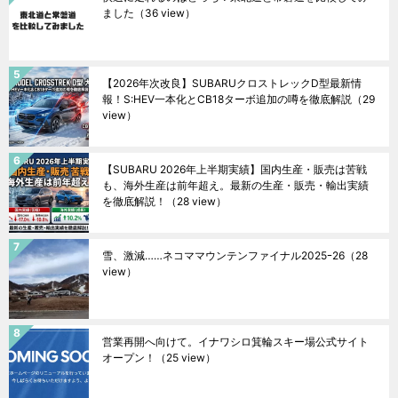
ました
（36 view）
【2026年次改良】SUBARUクロストレックD型最新情
報！S:HEV一本化とCB18ターボ追加の噂を徹底解説
（29
view）
【SUBARU 2026年上半期実績】国内生産・販売は苦戦
も、海外生産は前年超え。最新の生産・販売・輸出実績
を徹底解説！
（28 view）
雪、激減……ネコママウンテンファイナル2025ｰ26
（28
view）
営業再開へ向けて。イナワシロ箕輪スキー場公式サイト
オープン！
（25 view）