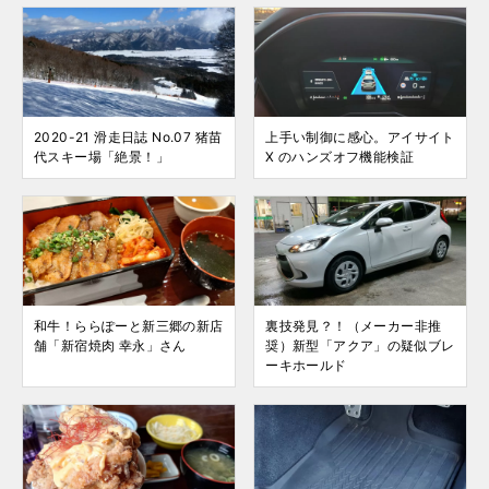
2020-21 滑走日誌 No.07 猪苗
上手い制御に感心。アイサイト
代スキー場「絶景！」
X のハンズオフ機能検証
和牛！ららぽーと新三郷の新店
裏技発見？！（メーカー非推
舗「新宿焼肉 幸永」さん
奨）新型「アクア」の疑似ブレ
ーキホールド