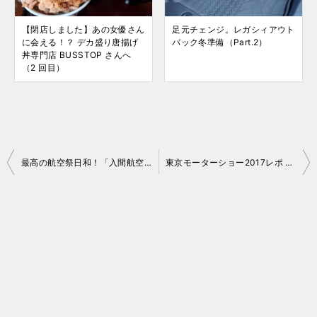
【閉店しました】あの女優さん
足元チェンジ。レガシィアウト
に会える！？ デカ盛り唐揚げ
バック冬準備（Part.2）
丼専門店 BUSSTOP さんへ
（2 回目）
投
最高の航空祭日和！「入間航空祭2017」参戦記
東京モーターショー2017レポ Part.4（LOVECARS!TV!ブース）
稿
ナ
ビ
ゲ
ー
シ