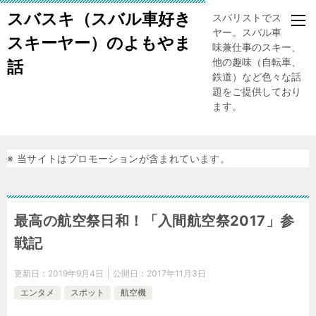
スバスキ（スバル車好き
スバリストでスキー
ヤー。スバル車、趣
スキーヤー）のよもやま
味兼仕事のスキー、
他の趣味（自転車、
話
鉄道）など色々な話
題をご提供しており
ます。
※ 当サイトはプロモーションが含まれています。
最高の航空祭日和！「入間航空祭2017」参
戦記
更新日：
2019年9月4日
公開日：
2017年11月3日
エンタメ
スポット
航空機