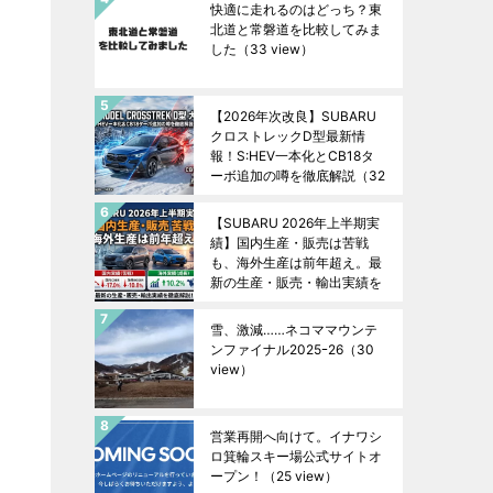
快適に走れるのはどっち？東
北道と常磐道を比較してみま
した
（33 view）
【2026年次改良】SUBARU
クロストレックD型最新情
報！S:HEV一本化とCB18タ
ーボ追加の噂を徹底解説
（32
view）
【SUBARU 2026年上半期実
績】国内生産・販売は苦戦
も、海外生産は前年超え。最
新の生産・販売・輸出実績を
徹底解説！
（31 view）
雪、激減……ネコママウンテ
ンファイナル2025ｰ26
（30
view）
営業再開へ向けて。イナワシ
ロ箕輪スキー場公式サイトオ
ープン！
（25 view）