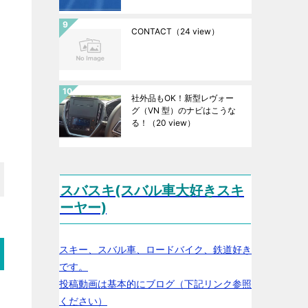
CONTACT
（24 view）
社外品もOK！新型レヴォー
グ（VN 型）のナビはこうな
る！
（20 view）
スバスキ(スバル車大好きスキ
ーヤー)
スキー、スバル車、ロードバイク、鉄道好き
です。
投稿動画は基本的にブログ（下記リンク参照
ください）