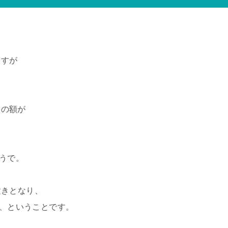
ますが
除の額が
そうで。
置きとなり、
よ、ということです。