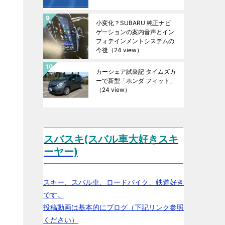
小変化？SUBARU 純正ナビ
ゲーションの案内音声とイン
フォテインメントシステムの
今後
（24 view）
カーシェア試乗記 タイムズカ
ーで新型「ホンダ フィット」
（24 view）
スバスキ(スバル車大好きスキ
ーヤー)
スキー、スバル車、ロードバイク、鉄道好き
です。
投稿動画は基本的にブログ（下記リンク参照
ください）