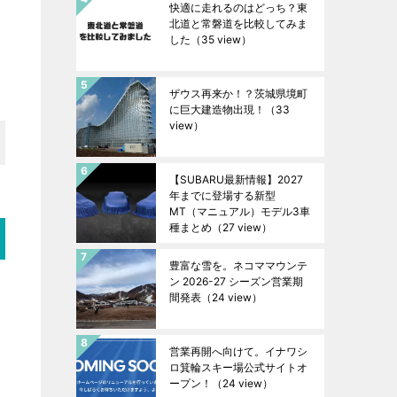
快適に走れるのはどっち？東
北道と常磐道を比較してみま
した
（35 view）
ザウス再来か！？茨城県境町
に巨大建造物出現！
（33
view）
【SUBARU最新情報】2027
年までに登場する新型
MT（マニュアル）モデル3車
種まとめ
（27 view）
豊富な雪を。ネコママウンテ
ン 2026-27 シーズン営業期
間発表
（24 view）
営業再開へ向けて。イナワシ
ロ箕輪スキー場公式サイトオ
ープン！
（24 view）